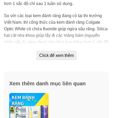
hơn 1 sắc độ chỉ sau 1 tuần sử dụng.
So với các loại kem đánh răng đang có tại thi trường
Việt Nam, thì công thức của kem đánh răng Colgate
Optic White có chứa fluoride giúp ngừa sâu răng. Silica-
hạt cát nha khoa giúp lấy đi các mảng bám (nguyên
nhân gây ố, vàng răng) cho răng bạn trắng hơn 1 sắc độ
chỉ sau 1 tuần sử dụng. Sản phẩm kem đánh răng Optic
White Colgate sẽ đem đến cho bạn hàm răng trẳng và
Click để xem thêm
nụ cười tươi.
Xem thêm danh mục liên quan