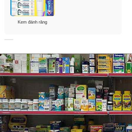
Kem đánh răng
CÁCH DÙNG?
Cho ít nhất 2.5 cm lượng Kem đánh răng Cogate Optic
White lên bàn chải đánh răng lông mềm mỗi lần sử
dụng. Đánh răng ít nhất 3 phút/ lần, 2 lần/ ngày (sáng và
tối), hoặc sau mỗi bữa ăn, hoặc theo hướng dẫn của
nha sĩ. Bảo quản sản phẩm ở nơi râm mát, tránh tiếp
xúc sản phẩm trực tiếp với ánh sáng mặt trời. Khi sử
dụng cho trẻ em dưới 6 tuổi, chỉ lấy lượng kem bằng hạt
đậu nhỏ.