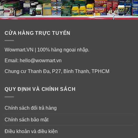
CỬA HÀNG TRỰC TUYẾN
Wowmart.VN | 100% hàng ngoại nhập.
THÔNG TIN SẢN PHẨM
Email:
hello@wowmart.vn
Chung cư Thanh Đa, P27, Bình Thạnh, TPHCM
Công thức đặc biệt với các thành phần làm trắng răng
và an toàn cho men răng
QUY ĐỊNH VÀ CHÍNH SÁCH
Loại bỏ vết bẩn, vết dính mà các loại kem đánh răng
thông thường không thể làm sạch
Chính sách đổi trả hàng
Giúp răng trắng và sáng hơn 3 mức
Chính sách bảo mật
Hiệu quả nhận thấy được sau 1 tuần
Điều khoản và điều kiện