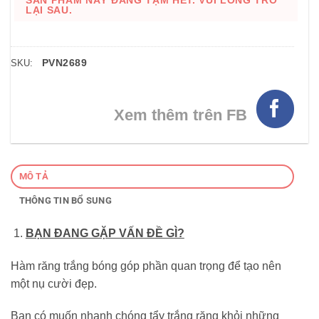
SẢN PHẨM NÀY ĐANG TẠM HẾT. VUI LÒNG TRỞ
LẠI SAU.
PVN2689
SKU:
Xem thêm trên FB
MÔ TẢ
THÔNG TIN BỔ SUNG
BẠN ĐANG GẶP VẤN ĐỀ GÌ?
Hàm răng trắng bóng góp phần quan trọng để tạo nên
một nụ cười đẹp.
Bạn có muốn nhanh chóng tẩy trắng răng khỏi những