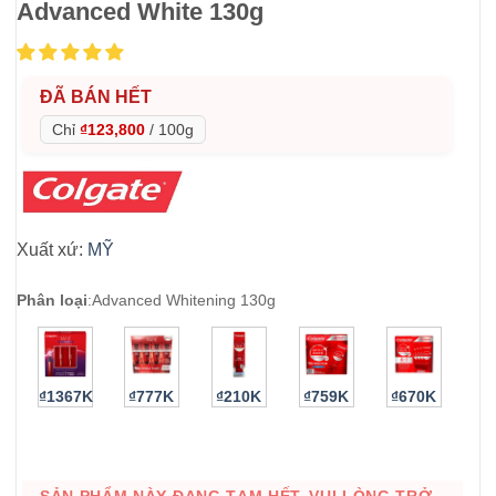
Advanced White 130g
ĐÃ BÁN HẾT
Chỉ
₫123,800
/
100g
Xuất xứ:
MỸ
Phân loại
:
Advanced Whitening 130g
₫1367K
₫777K
₫210K
₫759K
₫670K