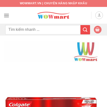
Bỏ
WOWMART.VN | CHUYÊN HÀNG NHẬP KHẨU
qua
nội
dung
Tìm
kiếm: