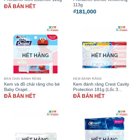
113g
ĐÃ BÁN HẾT
₫
181,000
HẾT HÀNG
HẾT HÀNG
BÀN CHẢI ĐÁNH RĂNG
KEM ĐÁNH RĂNG
Kem và đồ chải răng cho bé
Kem đánh răng Crest Cavity
Baby Orajel...
Protection 181g (Lốc 3...
ĐÃ BÁN HẾT
ĐÃ BÁN HẾT
HẾT HÀNG
HẾT HÀNG