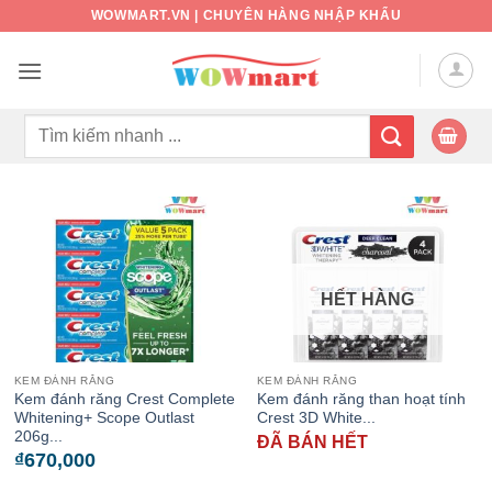
Bỏ
WOWMART.VN | CHUYÊN HÀNG NHẬP KHẨU
qua
nội
dung
Tìm
kiếm:
HẾT HÀNG
KEM ĐÁNH RĂNG
KEM ĐÁNH RĂNG
Kem đánh răng Crest Complete
Kem đánh răng than hoạt tính
Whitening+ Scope Outlast
Crest 3D White...
206g...
ĐÃ BÁN HẾT
₫
670,000