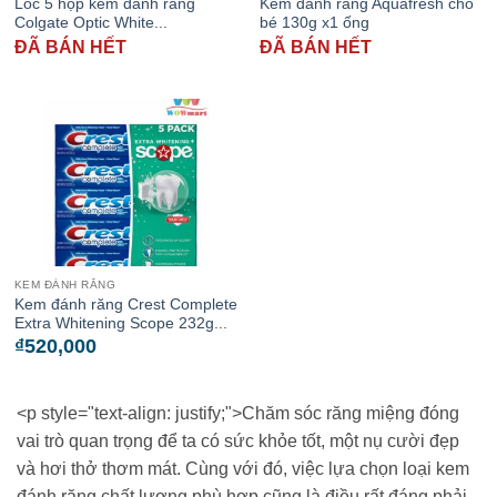
Lốc 5 hộp kem đánh răng
Kem đánh răng Aquafresh cho
Colgate Optic White...
bé 130g x1 ống
ĐÃ BÁN HẾT
ĐÃ BÁN HẾT
KEM ĐÁNH RĂNG
Kem đánh răng Crest Complete
Extra Whitening Scope 232g...
₫
520,000
<p style="text-align: justify;">Chăm sóc răng miệng đóng
vai trò quan trọng để ta có sức khỏe tốt, một nụ cười đẹp
và hơi thở thơm mát. Cùng với đó, việc lựa chọn loại kem
đánh răng chất lượng phù hợp cũng là điều rất đáng phải