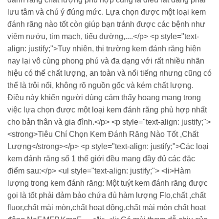
lưu tâm và chú ý đúng mức. Lựa chọn được một loại kem
đánh răng nào tốt còn giúp bạn tránh được các bệnh như
viêm nướu, tim mạch, tiểu đường,....</p> <p style="text-
align: justify;">Tuy nhiên, thị trường kem đánh răng hiện
nay lại vô cùng phong phú và đa dạng với rất nhiều nhãn
hiệu có thể chất lượng, an toàn và nổi tiếng nhưng cũng có
thể là trôi nổi, không rõ nguồn gốc và kém chất lượng.
Điều này khiến người dùng cảm thấy hoang mang trong
việc lựa chọn được một loại kem đánh răng phù hợp nhất
cho bản thân và gia đình.</p> <p style="text-align: justify;">
<strong>Tiêu Chí Chọn Kem Đánh Răng Nào Tốt ,Chất
Lượng</strong></p> <p style="text-align: justify;">Các loại
kem đánh răng số 1 thế giới đều mang đầy đủ các đặc
điểm sau:</p> <ul style="text-align: justify;"> <li>Hàm
lượng trong kem đánh răng: Một tuýt kem đánh răng được
gọi là tốt phải đảm bảo chứa đủ hàm lượng Flo,chất ,chất
fluor,chất mài mòn,chất hoạt động,chất mài mòn chất hoạt