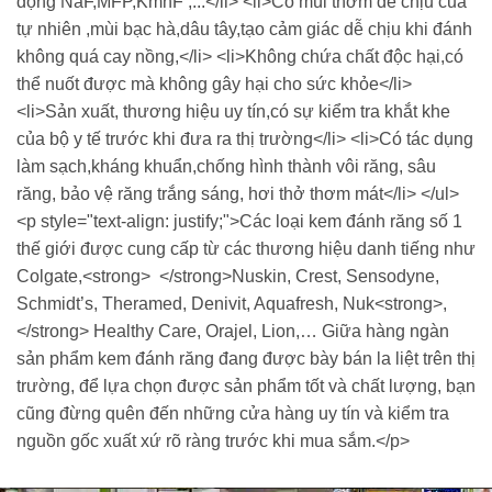
động NaF,MFP,KmnF ,...</li> <li>Có mùi thơm dễ chịu của
tự nhiên ,mùi bạc hà,dâu tây,tạo cảm giác dễ chịu khi đánh
không quá cay nồng,</li> <li>Không chứa chất độc hại,có
thể nuốt được mà không gây hại cho sức khỏe</li>
<li>Sản xuất, thương hiệu uy tín,có sự kiểm tra khắt khe
của bộ y tế trước khi đưa ra thị trường</li> <li>Có tác dụng
làm sạch,kháng khuẩn,chống hình thành vôi răng, sâu
răng, bảo vệ răng trắng sáng, hơi thở thơm mát</li> </ul>
<p style="text-align: justify;">Các loại kem đánh răng số 1
thế giới được cung cấp từ các thương hiệu danh tiếng như
Colgate,<strong> </strong>Nuskin, Crest, Sensodyne,
Schmidt’s, Theramed, Denivit, Aquafresh, Nuk<strong>,
</strong> Healthy Care, Orajel, Lion,… Giữa hàng ngàn
sản phẩm kem đánh răng đang được bày bán la liệt trên thị
trường, để lựa chọn được sản phẩm tốt và chất lượng, bạn
cũng đừng quên đến những cửa hàng uy tín và kiểm tra
nguồn gốc xuất xứ rõ ràng trước khi mua sắm.</p>