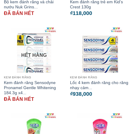
Bộ kem đánh răng và chải
Kem đánh răng trẻ em Kid’s
nướu Nuk Grins...
Crest 130g
₫
118,000
ĐÃ BÁN HẾT
HẾT HÀNG
KEM ĐÁNH RĂNG
KEM ĐÁNH RĂNG
Kem đánh răng Sensodyne
Lốc 4 kem đánh răng cho răng
Pronamel Gentle Whitening
nhạy cảm...
184.3g x4...
₫
938,000
ĐÃ BÁN HẾT