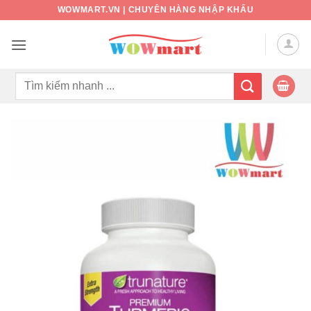
Bỏ
WOWMART.VN | CHUYÊN HÀNG NHẬP KHẨU
qua
nội
dung
Tìm
kiếm: