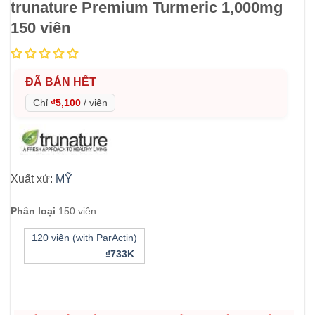
trunature Premium Turmeric 1,000mg
150 viên
ĐÃ BÁN HẾT
Chỉ
₫5,100
/
viên
Xuất xứ:
MỸ
Phân loại
:
150 viên
120 viên (with ParActin)
₫733K