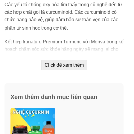
Các yếu tố chống oxy hóa tìm thấy trong củ nghệ đến từ
các hợp chất gọi là curcuminoid. Các curcuminoid có
chức năng bảo vệ, giúp đảm bảo sự toàn vẹn của các
phân tử sinh học trong cơ thể.
Kết hợp trunature Premium Turmeric với Meriva trong kế
hoạch chăm sóc sức khỏe hằng ngày sẽ mang lại cho
cơ thể bạn một nguồn bổ sung quan trọng chống lại quá
trình oxy hóa cũng như trong cuộc chiến chống lại tổn
Click để xem thêm
thương do các gốc tự do.
Xem thêm danh mục liên quan
Các nghiên