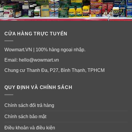
CỬA HÀNG TRỰC TUYẾN
Wowmart.VN | 100% hàng ngoại nhập.
Email:
hello@wowmart.vn
Bên cạnh
Chung cư Thanh Đa, P27, Bình Thạnh, TPHCM
QUY ĐỊNH VÀ CHÍNH SÁCH
Chính sách đổi trả hàng
việc cung cấp sự bảo vệ chống tiến trình oxy hóa và hỗ
trợ hệ thống chống viêm khỏe mạnh, củ nghệ còn mang
Chính sách bảo mật
lại lợi ích sức khỏe cho toàn bộ cơ thể, bao gồm:
Điều khoản và điều kiện