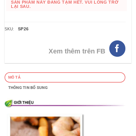
SẢN PHẨM NÀY ĐANG TẠM HẾT. VUI LÒNG TRỞ
LẠI SAU.
SP26
SKU:
Xem thêm trên FB
MÔ TẢ
THÔNG TIN BỔ SUNG