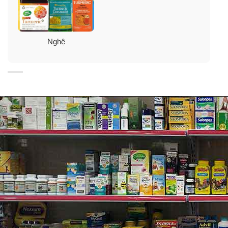
Nghệ
cứu lâm sàng đã chứng minh Curcumin Phytosome,
thành phần chính trong trunature Premium Turmeric, hỗ
trợ hệ thống chống viêm khỏe mạnh cũng như hoạt
động và sự linh hoạt của khớp xương.
Các nghiên cứu cho thấy Curcumin hoạt động như một
“
công tắc chính
” của hệ thống chống viêm, bao gồm 30
cách chống viêm khác nhau.
Curcumin vừa được chứng minh, thông qua các nghiên
cứu lâm sàng, về việc hỗ trợ hệ thống chống viêm khỏe
mạnh nhờ cải thiện tình trạng căng cứng khớp buổi
sáng, thời gian đi bộ và sự thoải mái của khớp.