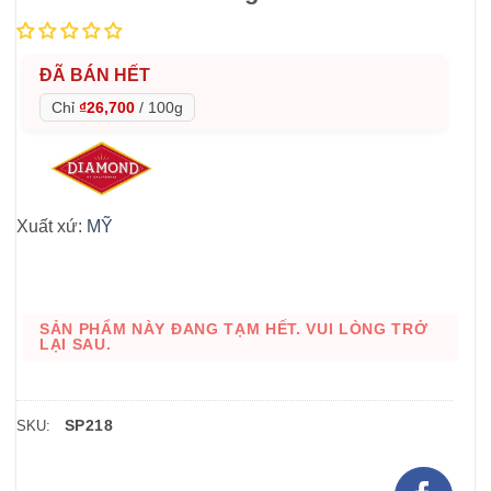
ĐÃ BÁN HẾT
Chỉ
₫26,700
/
100g
Xuất xứ:
MỸ
SẢN PHẨM NÀY ĐANG TẠM HẾT. VUI LÒNG TRỞ
LẠI SAU.
SP218
SKU: