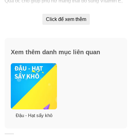
Quả óc chó giúp phụ nữ mang thai bổ sung Vitamin E,
Omega-3, các loại axit hữu cơ và phốt pho. Đặc biệt,
axit amin L-Arginne trong quả óc chó có tác dụng rất lớn
Click để xem thêm
trong sự thúc đẩy phát triển não bộ của thai nhi và trẻ
nhỏ.
Xem thêm danh mục liên quan
Đậu - Hạt sấy khô
Cải thiện chức năng sinh lý ở nam giới: