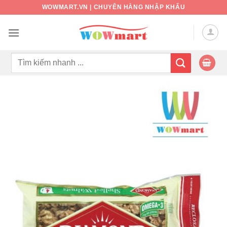
Bỏ
WOWMART.VN | CHUYÊN HÀNG NHẬP KHẨU
qua
nội
dung
Tìm
kiếm: