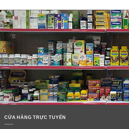
Các nhà khoa học của Trường Đại Học California (Mỹ)
đã thử nghiệm hơn 100 người đàn ông trong độ tuổi từ
21-35. Họ được phân chia thành 2 nhóm, một nhóm
được cho ăn khoảng 70 g hạt óc chó mỗi ngày và một
nhóm không ăn óc chó. Kết quả sau 3 tháng cho thấy
chất lượng tinh được cải thiện ở nhóm có ăn thêm quả
óc chó. Trong quả óc chó có chứa nhiều omega-3 đóng
vai trò quan trọng với sự trưởng thành của tinh trùng.
CỬA HÀNG TRỰC TUYẾN
Tốt cho người bệnh tiểu đường: