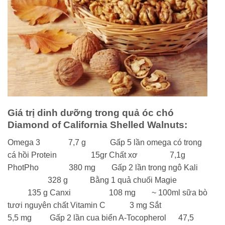
Giá trị dinh dưỡng trong quả óc chó
Diamond of California Shelled Walnuts:
Omega 3 7,7 g Gấp 5 lần omega có trong
cá hồi Protein 15gr Chất xơ 7,1g
PhotPho 380 mg Gấp 2 lần trong ngô Kali
328 g Bằng 1 quả chuối Magie
135 g Canxi 108 mg ~ 100ml sữa bò
tươi nguyên chất Vitamin C 3 mg Sắt
5,5 mg Gấp 2 lần cua biển A-Tocopherol 47,5