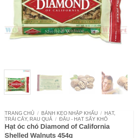
TRANG CHỦ
/
BÁNH KẸO NHẬP KHẨU
/
HẠT,
TRÁI CÂY, RAU QUẢ
/
ĐẬU - HẠT SẤY KHÔ
Hạt óc chó Diamond of California
Shelled Walnuts 454g