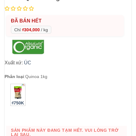
ĐÃ BÁN HẾT
Chỉ
₫304,000
/
kg
Xuất xứ:
ÚC
Phân loại
:
Quinoa 1kg
₫750K
SẢN PHẨM NÀY ĐANG TẠM HẾT. VUI LÒNG TRỞ
LẠI SAU.