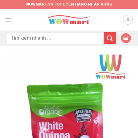
Bỏ
WOWMART.VN | CHUYÊN HÀNG NHẬP KHẨU
qua
nội
dung
Tìm
kiếm: