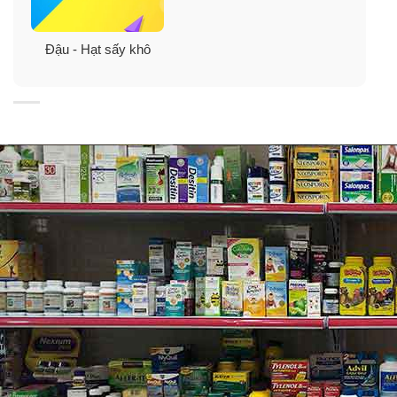
khoẻ.
Đậu - Hạt sấy khô
✓
Không chứa Gluten nên dễ tiêu hóa, dễ hấp thu dinh
dưỡng cho cơ thể luôn đủ chất, khoẻ mạnh.
Thành phần hạt diêm mạch trắng Absolute
Organic White Quinoa
Giá trị dinh dưỡng:
Energy 744kj
Protein 6.6g
Total Fat 2.2g
– Saturated 0.25g