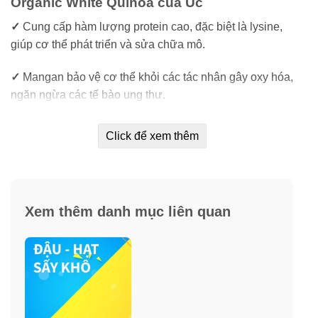
Organic White Quinoa của Úc
✓
Cung cấp hàm lượng protein cao, đặc biệt là lysine,
giúp cơ thể phát triển và sửa chữa mô.
✓
Mangan bảo vệ cơ thể khỏi các tác nhân gây oxy hóa,
ngăn ngừa các tế bào ung thư.
✓
Sử dụng hạt Quinoa thường xuyên có giúp làm giảm
Click để xem thêm
chứng đau nửa đầu.
✓
Magie trong Quinoa giúp thư giãn mạch máu, giảm áp
lực lên thành mạch, giảm nguy cơ cao huyết áp.
Xem thêm danh mục liên quan
✓
Trong Quinoa còn có chứa Riboflavin tăng cường
sản xuất chuyển hóa năng lượng trong não và tế bào
cơ.
✓
Giúp ổn định lượng Cholesterol trong máu, giảm
thiểu cholesterol xấu, tăng cholesterol có lợi cho sức