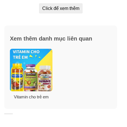
Click để xem thêm
Xem thêm danh mục liên quan
DHA+Vitamin cho bé Nordic Naturals Infant
DHA with Vitamin D3 tốt không?
Phát triển trí não
Omega-3 DHA đặc biệt quan trọng trong những năm
đầu đời khi não, mắt và hệ thần kinh của bé phát triển
nhanh chóng. Siro Nordic Naturals DHA Infant cung cấp
cho bạn sản phẩm bổ sung DHA một cách an toàn,
thuận tiện. Nhờ vậy siro DHA cho bé Nordic Naturals
Vitamin cho trẻ em
DHA Infant đảm bảo rằng con nhỏ của bạn có đủ nền
tảng vững chắc để xây dựng khối cấu trúc này.
Được sản xuất độc quyền từ dầu gan cá tuyết Bắc cực,
DHA dạng lỏng, bổ dưỡng của Nordic Naturals cũng