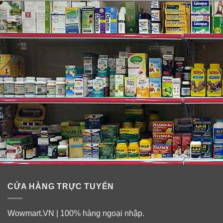
chứa 300 IU vitamin D3 bổ sung, mà Viện Hàn lâm Nhi
khoa Hoa Kỳ đã khuyến cáo. Sử dụng ống nhỏ giọt đo
lường đi kèm bên trong chai để dễ dàng thêm vào bình
sữa hoặc thực phẩm.
CỬA HÀNG TRỰC TUYẾN
Wowmart.VN | 100% hàng ngoại nhập.