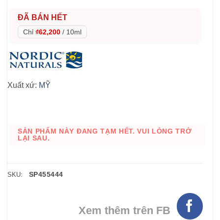
ĐÃ BÁN HẾT
Chỉ
₫62,200
/
10ml
Xuất xứ:
MỸ
SẢN PHẨM NÀY ĐANG TẠM HẾT. VUI LÒNG TRỞ
LẠI SAU.
SP455444
SKU:
Xem thêm trên FB