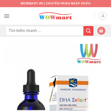
Bỏ
WOWMART.VN | CHUYÊN HÀNG NHẬP KHẨU
qua
nội
dung
Tìm
kiếm: