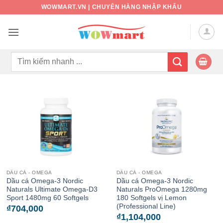
Bỏ
WOWMART.VN | CHUYÊN HÀNG NHẬP KHẨU
qua
nội
dung
Tìm
kiếm:
DẦU CÁ - OMEGA
DẦU CÁ - OMEGA
Dầu cá Omega-3 Nordic
Dầu cá Omega-3 Nordic
Naturals Ultimate Omega-D3
Naturals ProOmega 1280mg
Sport 1480mg 60 Softgels
180 Softgels vị Lemon
(Professional Line)
₫
704,000
₫
1,104,000