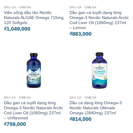
DẦU CÁ - OMEGA
DẦU CÁ - OMEGA
Viên uống dầu tảo Nordic
Dầu gan cá tuyết dạng lỏng
Naturals ALGAE Omega 715mg
Omega-3 Nordic Naturals Arctic
120 Softgels
Cod Liver Oil (1060mg) 237ml
– Lemon
₫
1,049,000
₫
883,000
DẦU CÁ - OMEGA
DẦU CÁ - OMEGA
Dầu gan cá tuyết dạng lỏng
Dầu cá dạng lỏng Omega-3
Omega-3 Nordic Naturals Arctic
Nordic Naturals Ultimate
Cod Liver Oil (1060mg) 237ml
Omega (2840mg) 237ml
– Unflavored
₫
814,000
₫
759,000