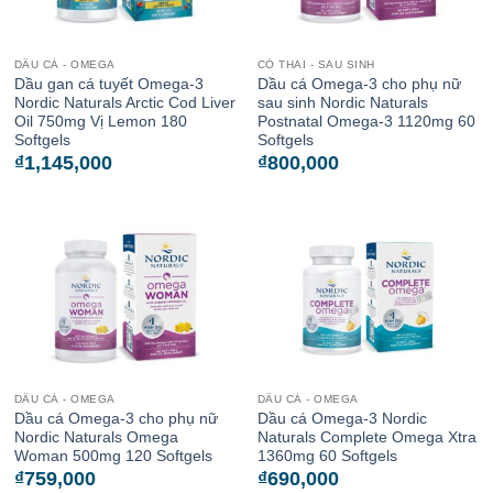
DẦU CÁ - OMEGA
CÓ THAI - SAU SINH
Dầu gan cá tuyết Omega-3
Dầu cá Omega-3 cho phụ nữ
Nordic Naturals Arctic Cod Liver
sau sinh Nordic Naturals
Oil 750mg Vị Lemon 180
Postnatal Omega-3 1120mg 60
Softgels
Softgels
₫
1,145,000
₫
800,000
DẦU CÁ - OMEGA
DẦU CÁ - OMEGA
Dầu cá Omega-3 cho phụ nữ
Dầu cá Omega-3 Nordic
Nordic Naturals Omega
Naturals Complete Omega Xtra
Woman 500mg 120 Softgels
1360mg 60 Softgels
₫
759,000
₫
690,000