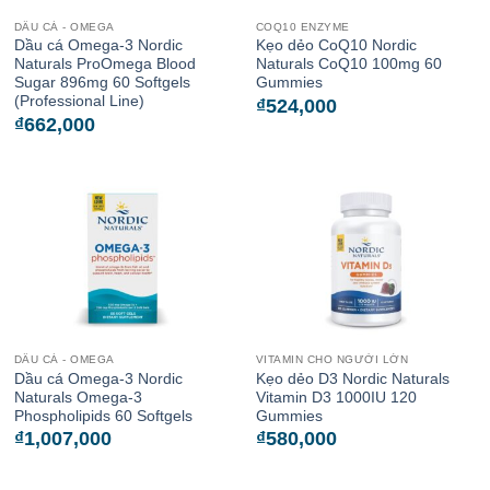
DẦU CÁ - OMEGA
COQ10 ENZYME
Dầu cá Omega-3 Nordic
Kẹo dẻo CoQ10 Nordic
Naturals ProOmega Blood
Naturals CoQ10 100mg 60
Sugar 896mg 60 Softgels
Gummies
(Professional Line)
₫
524,000
₫
662,000
DẦU CÁ - OMEGA
VITAMIN CHO NGƯỜI LỚN
Dầu cá Omega-3 Nordic
Kẹo dẻo D3 Nordic Naturals
Naturals Omega-3
Vitamin D3 1000IU 120
Phospholipids 60 Softgels
Gummies
₫
1,007,000
₫
580,000