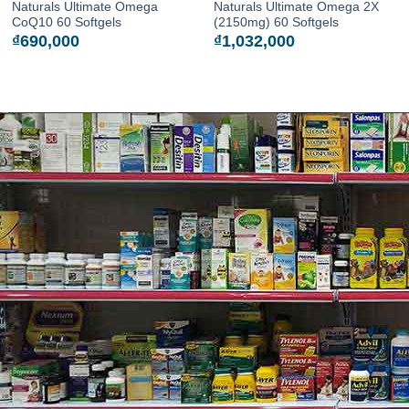
Naturals Ultimate Omega
Naturals Ultimate Omega 2X
CoQ10 60 Softgels
(2150mg) 60 Softgels
₫
690,000
₫
1,032,000