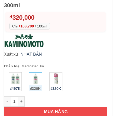
300ml
₫
320,000
Chỉ
₫106,700
/
100ml
Xuất xứ:
NHẬT BẢN
Phân loại
:
Medicated Xả
₫497K
₫320K
₫320K
Dầu xả kích thích mọc tóc Kaminomoto Medicated Conditioner
MUA HÀNG