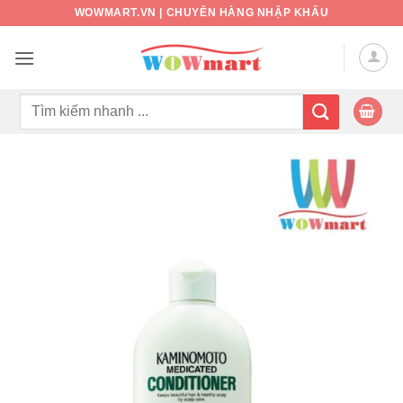
Bỏ
WOWMART.VN | CHUYÊN HÀNG NHẬP KHẨU
qua
nội
dung
Tìm
kiếm: