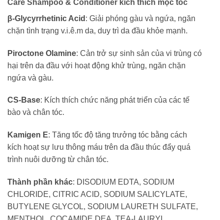
Care Shampoo & Conditioner kích thích mọc tóc
β-Glycyrrhetinic Acid
: Giải phóng gàu và ngứa, ngăn
chặn tình trạng v.i.ê.m da, duy trì da đầu khỏe mạnh.
Piroctone Olamine
: Cản trở sự sinh sản của vi trùng có
hại trên da đầu với hoạt động khử trùng, ngăn chặn
ngứa và gàu.
CS-Base
: Kích thích chức năng phát triển của các tế
bào và chân tóc.
Kamigen E
: Tăng tốc độ tăng trưởng tóc bằng cách
kích hoạt sự lưu thông máu trên da đầu thúc đẩy quá
trình nuôi dưỡng từ chân tóc.
Thành phần khác
: DISODIUM EDTA, SODIUM
CHLORIDE, CITRIC ACID, SODIUM SALICYLATE,
BUTYLENE GLYCOL, SODIUM LAURETH SULFATE,
MENTHOL, COCAMIDE DEA, TEA-LAURYL