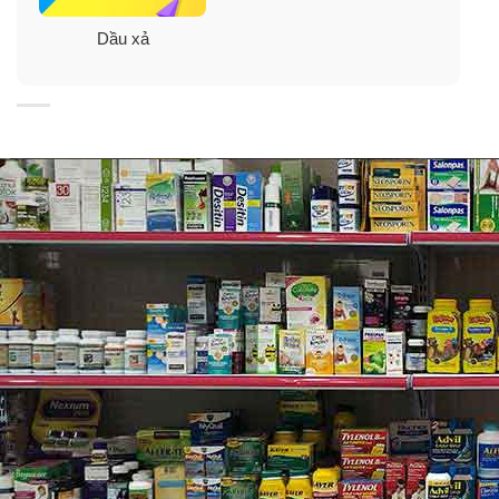
Dầu xả
Công dụng dầu gội & kem xả mọc tóc Kaminomoto
Nhật từ BeauMake Don
✓
Dầu gội kích thích mọc tóc và ngăn ngừa rụng tóc
dành cho những người bị rụng tóc, giúp tóc mọc nhanh
và nhiều hơn.
✓
Kaminomoto có tính axit làm sạch da đầu bằng khả
năng diệt khuẩn, tăng hiệu quả trong việc giảm bớt gàu
và ngứa.
✓
Thành phần được chiết xuất từ các loại thảo dược
quý hiếm và chất dẫn xuất sinh học đặc biệt giúp nuôi
dưỡng tế bào chân tóc, kích thích sự tái sinh của tóc và
giúp tế bào da đầu hồi phục trở lại.