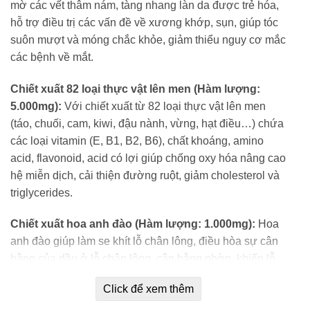
mờ các vết thâm nám, tàng nhang làn da được trẻ hóa,
hỗ trợ điều trị các vấn đề về xương khớp, sụn, giúp tóc
suôn mượt và móng chắc khỏe, giảm thiểu nguy cơ mắc
các bệnh về mắt.
Chiết xuất 82 loại thực vật lên men (Hàm lượng:
5.000mg):
Với chiết xuất từ 82 loại thực vật lên men
(táo, chuối, cam, kiwi, đậu nành, vừng, hạt điều…) chứa
các loại vitamin (E, B1, B2, B6), chất khoáng, amino
acid, flavonoid, acid có lợi giúp chống oxy hóa nâng cao
hệ miễn dịch, cải thiện đường ruột, giảm cholesterol và
triglycerides.
Chiết xuất hoa anh đào (Hàm lượng: 1.000mg):
Hoa
anh đào giúp làm se khít lỗ chân lông, điều hòa sự cân
bằng của dầu ở lỗ chân lông, cân bằng nhờn, khiến lỗ
chân lông được thu nhỏ và có độ căng mịn, giúp da
Click để xem thêm
trắng hồng lên từng ngày.