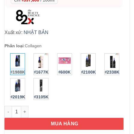
Xuất xứ:
NHẬT BẢN
Phân loại
:
Collagen
₫1988K
₫1677K
₫600K
₫2100K
₫2338K
₫2019K
₫3105K
Collagen nước 82X Collagen Classic 120,000mg Nhật Bản 500m
MUA HÀNG