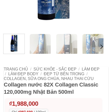
TRANG CHỦ
/
SỨC KHỎE - SẮC ĐẸP
/
LÀM ĐẸP
/
LÀM ĐẸP BODY
/
ĐẸP TỪ BÊN TRONG
/
COLLAGEN, SỮA ONG CHÚA, NHAU THAI CỪU
Collagen nước 82X Collagen Classic
120,000mg Nhật Bản 500ml
₫
1,988,000
Chỉ
₫397,600
/
100ml