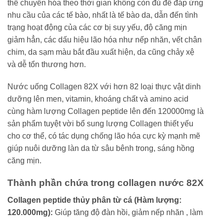
thể chuyển hóa theo thời gian không còn đủ để đáp ứng
nhu cầu của các tế bào, nhất là tế bào da, dẫn đến tình
trạng hoạt động của các cơ bị suy yếu, độ căng mịn
giảm hẳn, các dấu hiệu lão hóa như nếp nhăn, vết chân
chim, da sạm màu bắt đầu xuất hiện, da cũng chảy xệ
và dễ tổn thương hơn.
Nước uống Collagen 82X với hơn 82 loại thực vật dinh
dưỡng lên men, vitamin, khoáng chất và amino acid
cùng hàm lượng Collagen peptide lên đến 120000mg là
sản phẩm tuyệt vời bổ sung lượng Collagen thiết yếu
cho cơ thể, có tác dụng chống lão hóa cực kỳ mạnh mẽ
giúp nuôi dưỡng làn da từ sâu bênh trong, sáng hồng
căng mịn.
Thành phần chứa trong collagen nước 82X
Collagen peptide thủy phân từ cá (Hàm lượng:
120.000mg):
Giúp tăng độ đàn hồi, giảm nếp nhăn , làm