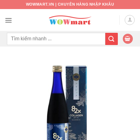
Bỏ
WOWMART.VN | CHUYÊN HÀNG NHẬP KHẨU
qua
nội
dung
Tìm
kiếm: