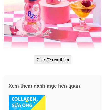
Lợi ích tuyệt vời từ Collagen nước 82X The
Click để xem thêm
Pink Collagen
✓
Collagen
: chiết xuất từ da cá biển sâu tinh khiết tuyệt
đối, không chứa chất béo, không nhiễm mầm bệnh,
đồng thời kích thích độ đàn hồi của da rõ rệt so với các
Xem thêm danh mục liên quan
loại collagen thông thường.
✓
Vitamin C
: vừa là hoạt chất giúp da trắng mịn, vừa
chất dẫn xuất để kích thích sản sinh collagen tự nhiên.