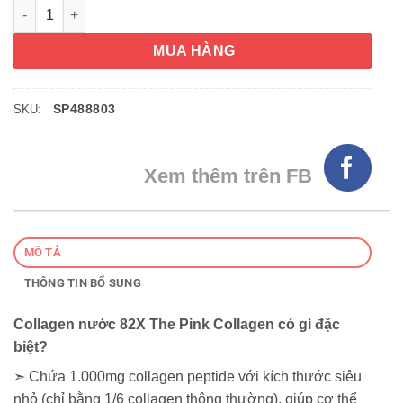
Collagen nước 82X The Pink Collagen 100ml Hộp 10 lọ số lượn
MUA HÀNG
SP488803
SKU:
Xem thêm trên FB
MÔ TẢ
THÔNG TIN BỔ SUNG
Collagen nước 82X The Pink Collagen có gì đặc
biệt?
➣ Chứa 1.000mg collagen peptide với kích thước siêu
nhỏ (chỉ bằng 1/6 collagen thông thường), giúp cơ thể