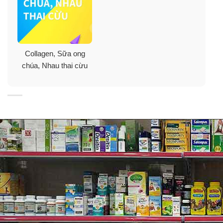
Đồng thời đây là thành phần chống oxy hóa cao, giúp
ngăn chặn các gốc tự do gây lão hóa da và đồng thời
tăng cường sức khỏe cho cơ thể.
✓
Hyaluronic acid
: là hoạt chất vàng trong việc dưỡng
Collagen, Sữa ong
ẩm với khả năng giữ nước gấp 1000 lần so với trọng
chúa, Nhau thai cừu
lượng, đồng thời là môi trường lý tưởng để nuôi dưỡng
collagen giúp da luôn căng mịn, mọng mướt và cải thiện
độ đàn hồi rõ rệt.
✓
Vitamin B6
: tham gia vào quá trình chuyển hóa đạm
trong cơ thể, đồng thời kích thích sản sinh hormone
hạnh phúc serotoin giúp cơ thể và tinh thần luôn đạt ở
trạng thái tươi vui, tràn đầy năng lượng.
✓
Muối cân bằng (Sodium citrate)
: là hợp chất hữu cơ
thiết yếu có khả năng cân bằng độ pH trên da, giảm
thiểu tình trạng sưng viêm do mụn.