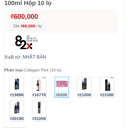
100ml Hộp 10 lọ
₫
600,000
Chỉ
₫60,000
/
lọ
Xuất xứ:
NHẬT BẢN
Phân loại
:
Collagen Pink (10 lọ)
₫1988K
₫1677K
₫600K
₫2100K
₫2338K
₫2019K
₫3105K