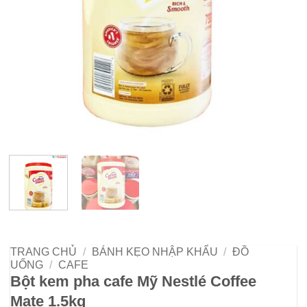
TRANG CHỦ
/
BÁNH KẸO NHẬP KHẨU
/
ĐỒ
UỐNG
/
CAFE
Bột kem pha cafe Mỹ Nestlé Coffee
Mate 1.5kg