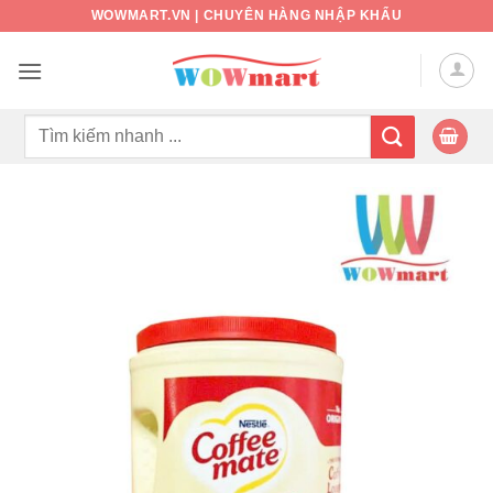
Bỏ
WOWMART.VN | CHUYÊN HÀNG NHẬP KHẨU
qua
nội
dung
Tìm
kiếm: