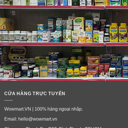
Hướng dẫn sử dụng bột kem pha cà phê
Coffee Mate Nestle
Cho 1 muỗng bột kem Coffee-mate (hoặc tuỳ theo khẩu
vị và lượng cà phê) vào cafe, trà, hoặc ca cao để tăng
thêm vị béo ngon của thức uống. Khuấy đều và thưởng
thức.
CỬA HÀNG TRỰC TUYẾN
Wowmart.VN | 100% hàng ngoại nhập.
Email:
hello@wowmart.vn