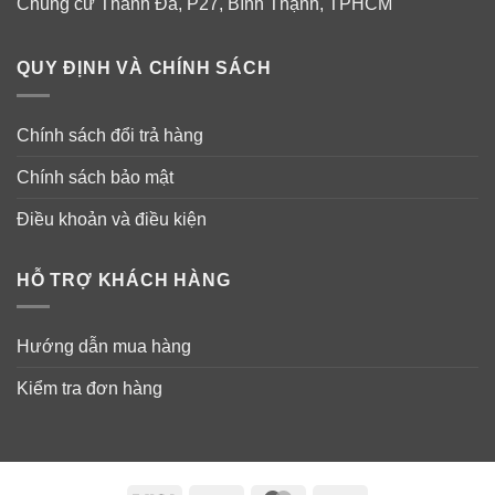
Chung cư Thanh Đa, P27, Bình Thạnh, TPHCM
QUY ĐỊNH VÀ CHÍNH SÁCH
Chính sách đổi trả hàng
CÁC SẢN PHẨM LIÊN QUAN
Chính sách bảo mật
Cà phê trà xanh giảm cân Leptin Green Coffee 1000
10g x 18 gói
Điều khoản và điều kiện
Bột kem pha cafe Mỹ Nestle Coffee Mate 1.5kg
HỖ TRỢ KHÁCH HÀNG
Giảm cân Vita Web Green Coffee Bean Extract 60
viên
Hướng dẫn mua hàng
Giảm cân Nature Wise Green Coffee Bean 800mg 60
viên
Kiểm tra đơn hàng
Socola mắc ca MacFarms Kona Coffee Dark
Chocolate Macadamia 794g