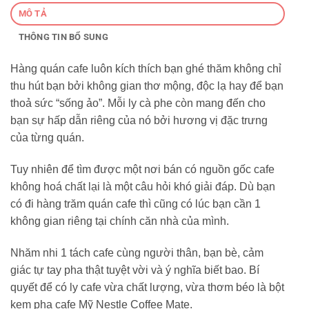
MÔ TẢ
THÔNG TIN BỔ SUNG
Hàng quán cafe luôn kích thích bạn ghé thăm không chỉ
thu hút bạn bởi không gian thơ mộng, độc lạ hay để bạn
thoả sức “sống ảo”. Mỗi ly cà phe còn mang đến cho
bạn sự hấp dẫn riêng của nó bởi hương vị đặc trưng
của từng quán.
Tuy nhiên để tìm được một nơi bán có nguồn gốc cafe
không hoá chất lại là một câu hỏi khó giải đáp. Dù bạn
có đi hàng trăm quán cafe thì cũng có lúc bạn cần 1
không gian riêng tại chính căn nhà của mình.
Nhăm nhi 1 tách cafe cùng người thân, bạn bè, cảm
giác tự tay pha thật tuyệt vời và ý nghĩa biết bao. Bí
quyết để có ly cafe vừa chất lượng, vừa thơm béo là bột
kem pha cafe Mỹ Nestle Coffee Mate.