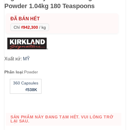
Powder 1.04kg 180 Teaspoons
ĐÃ BÁN HẾT
Chỉ
₫942,300
/
kg
Xuất xứ:
MỸ
Phân loại
:
Powder
360 Capsules
₫538K
SẢN PHẨM NÀY ĐANG TẠM HẾT. VUI LÒNG TRỞ
LẠI SAU.