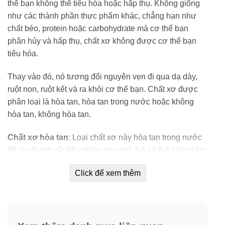
thể bạn không thể tiêu hóa hoặc hấp thụ. Không giống
như các thành phần thực phẩm khác, chẳng hạn như
chất béo, protein hoặc carbohydrate mà cơ thể bạn
phân hủy và hấp thụ, chất xơ không được cơ thể bạn
tiêu hóa.
Thay vào đó, nó tương đối nguyên vẹn đi qua dạ dày,
ruột non, ruột kết và ra khỏi cơ thể bạn. Chất xơ được
phân loại là hòa tan, hòa tan trong nước hoặc không
hòa tan, không hòa tan.
Chất xơ hòa tan
: Loại chất xơ này hòa tan trong nước
để tạo thành vật liệu giống như gel. Nó có thể giúp giảm
lượng cholesterol và glucose trong máu.
Click để xem thêm
Chất xơ hòa tan được tìm thấy trong yến mạch, đậu Hà
Lan, đậu, táo, trái cây họ cam quýt, cà rốt, lúa mạch và
psyllium, thành phần có lợi trong Psyllium Fiber tự
nhiên của Kirkland.