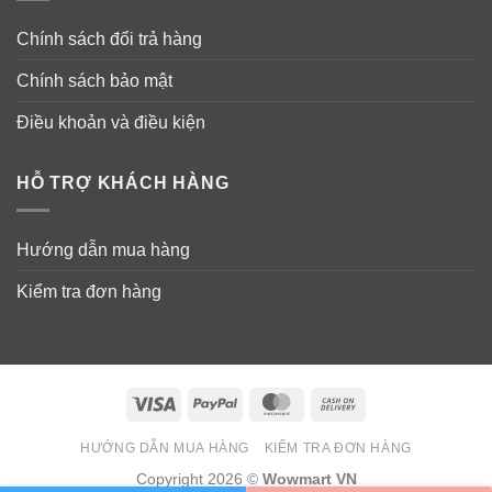
Chính sách đổi trả hàng
Chính sách bảo mật
Điều khoản và điều kiện
HỖ TRỢ KHÁCH HÀNG
Hướng dẫn mua hàng
Kiểm tra đơn hàng
Visa
PayPal
MasterCard
Cash
On
HƯỚNG DẪN MUA HÀNG
KIỂM TRA ĐƠN HÀNG
Delivery
Copyright 2026 ©
Wowmart VN
Thành phần bột bổ sung chất sơ vị cam