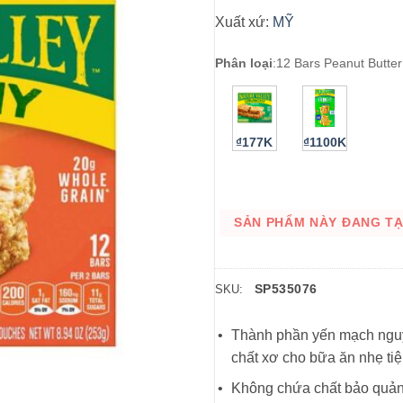
Xuất xứ:
MỸ
Phân loại
:
12 Bars Peanut Butter
₫177K
₫1100K
SẢN PHẨM NÀY ĐANG TẠM
SP535076
SKU:
Thành phần yến mạch nguy
chất xơ cho bữa ăn nhẹ tiện
Không chứa chất bảo quản