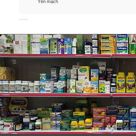
Yến mạch
Nature Valley
Peanut Butter
Crunchy Granola Bars kế
ngọt ngào và bổ dưỡng. Các thanh có đầy đủ độ giòn n
cường năng lượng hoàn toàn tự nhiên mà không chứa 