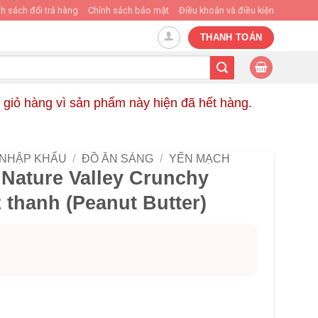
h sách đổi trả hàng
Chính sách bảo mật
Điều khoản và điều kiện
THANH TOÁN
 giỏ hàng vì sản phẩm này hiện đã hết hàng.
 NHẬP KHẨU
/
ĐỒ ĂN SÁNG
/
YẾN MẠCH
Nature Valley Crunchy
 thanh (Peanut Butter)