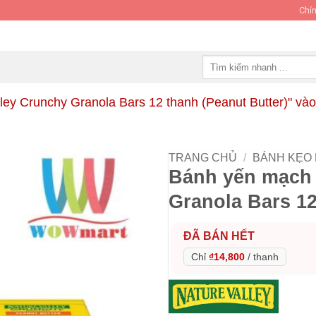
Chín
Tìm
kiếm:
ey Crunchy Granola Bars 12 thanh (Peanut Butter)" vào
TRANG CHỦ
/
BÁNH KẸO
Bánh yến mạch 
Granola Bars 12
ĐÃ BÁN HẾT
Chỉ
₫14,800
/
thanh