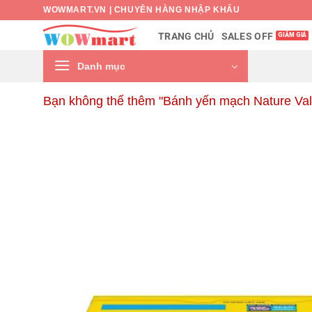
Bỏ
WOWMART.VN | CHUYÊN HÀNG NHẬP KHẨU
qua
SALES OFF
TRANG CHỦ
nội
dung
Danh mục
Bạn không thể thêm "Bánh yến mạch Nature Vall