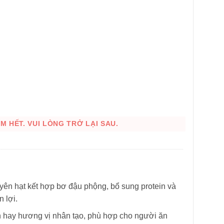
 HẾT. VUI LÒNG TRỞ LẠI SAU.
HÌNH THẬT
ên hạt kết hợp bơ đậu phộng, bổ sung protein và
 lợi.
 hay hương vị nhân tạo, phù hợp cho người ăn