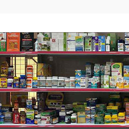
t hợp yến mạch nguyên hạt cán mỏng, gạo giòn và
bơ đậu ph
guyên bản và tốt cho sức khỏe từ ngũ cốc nguyên hạt. Tất cả đ
cholesterol hoặc chất béo chuyển hóa.