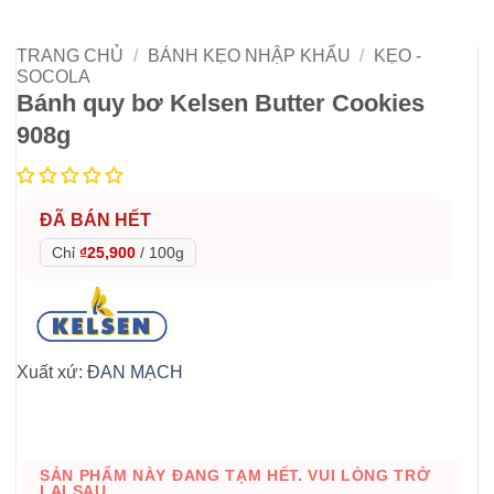
TRANG CHỦ
/
BÁNH KẸO NHẬP KHẨU
/
KẸO -
SOCOLA
Bánh quy bơ Kelsen Butter Cookies
908g
ĐÃ BÁN HẾT
Chỉ
₫25,900
/
100g
Xuất xứ:
ĐAN MẠCH
SẢN PHẨM NÀY ĐANG TẠM HẾT. VUI LÒNG TRỞ
LẠI SAU.