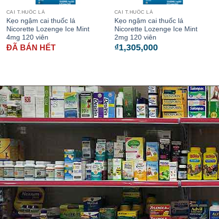
CAI T.HUỐC LÁ
CAI T.HUỐC LÁ
Kẹo ngậm cai thuốc lá
Kẹo ngậm cai thuốc lá
Nicorette Lozenge Ice Mint
Nicorette Lozenge Ice Mint
4mg 120 viên
2mg 120 viên
₫
1,305,000
ĐÃ BÁN HẾT