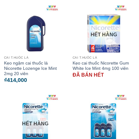
HẾT HÀNG
CAI T.HUỐC LÁ
CAI T.HUỐC LÁ
Kẹo ngậm cai thuốc lá
Kẹo cai thuốc Nicorette Gum
Nicorette Lozenge Ice Mint
White Ice Mint 4mg 100 viên
2mg 20 viên
ĐÃ BÁN HẾT
₫
414,000
HẾT HÀNG