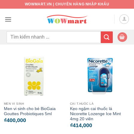
Bỏ
WOWMART.VN | CHUYÊN HÀNG NHẬP KHẨU
qua
nội
dung
Tìm
kiếm:
MEN VI SINH
CAI T.HUỐC LÁ
Men vi sinh cho bé BioGaia
Kẹo ngậm cai thuốc lá
Gouttes Probiotiques 5ml
Nicorette Lozenge Ice Mint
4mg 20 viên
₫
400,000
₫
414,000