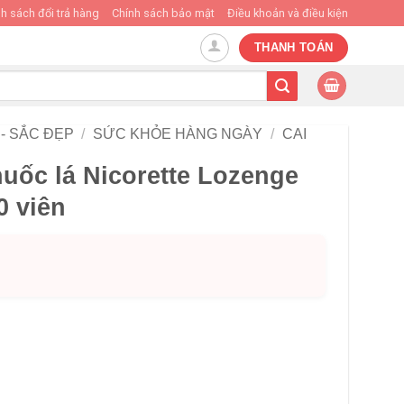
h sách đổi trả hàng
Chính sách bảo mật
Điều khoản và điều kiện
THANH TOÁN
- SẮC ĐẸP
/
SỨC KHỎE HÀNG NGÀY
/
CAI
uốc lá Nicorette Lozenge
0 viên