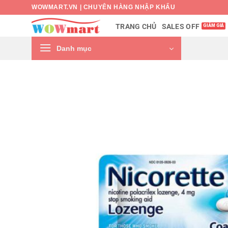
Bỏ
WOWMART.VN | CHUYÊN HÀNG NHẬP KHẨU
qua
SALES OFF
TRANG CHỦ
nội
dung
Danh mục