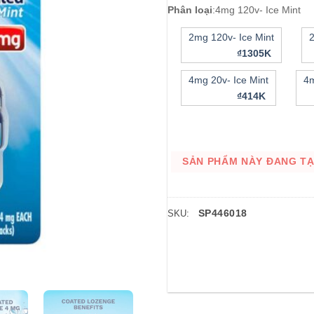
Phân loại
:
4mg 120v- Ice Mint
2mg 120v- Ice Mint
₫1305K
4mg 20v- Ice Mint
4m
₫414K
SẢN PHẨM NÀY ĐANG TẠM
SP446018
SKU: