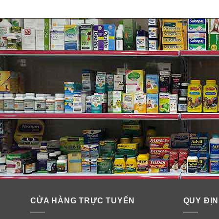
Cách dùng kẹo ngậm cai thu.ốc
Chỉ ngậm cho kẹo tan dần, không nên nhai ngay hoặc 
– Tuần 1- tuần 6, ngậm 1 viên mỗi 1-2 tiếng.
– Tuần 7- tuần 9, ngậm 1 viên mỗi 2-4 tiếng.
CỬA HÀNG TRỰC TUYẾN
QUY ĐỊN
– Tuần 10- tuần 12, ngậm 1 viên mỗi 4-8 tiếng.