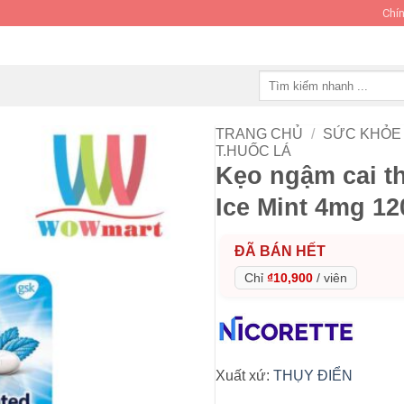
Chín
Tìm
kiếm:
TRANG CHỦ
/
SỨC KHỎE 
T.HUỐC LÁ
Kẹo ngậm cai th
Ice Mint 4mg 12
ĐÃ BÁN HẾT
Chỉ
₫10,900
/
viên
Xuất xứ:
THỤY ĐIỂN