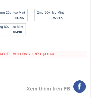
2mg 20v- Ice Mint
2mg 80v- Ice Mint
₫414K
₫791K
g 80v- Ice Mint
₫849K
 HẾT. VUI LÒNG TRỞ LẠI SAU.
HÌNH THẬT
Xem thêm trên FB