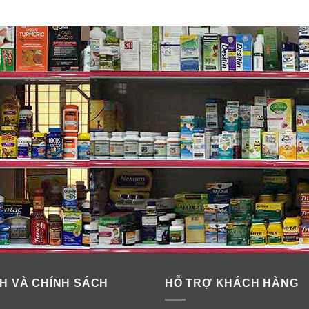
 Nicorette Lozenge Ice Mint
nuốt sẽ làm giảm tác dụng của kẹo.
H VÀ CHÍNH SÁCH
HỖ TRỢ KHÁCH HÀNG