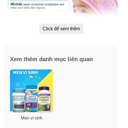
Click để xem thêm
Xem thêm danh mục liên quan
Hình ảnh chỉ mang tính chất minh họa. Mẫu mã/ Bao bì/
Màu sắc sản phẩm có thể được thay đổi theo thời gian.
Lợi ích:
Men vi sinh
✓
Dành cho trẻ sơ sinh, trẻ nhỏ, người lớn, người già…