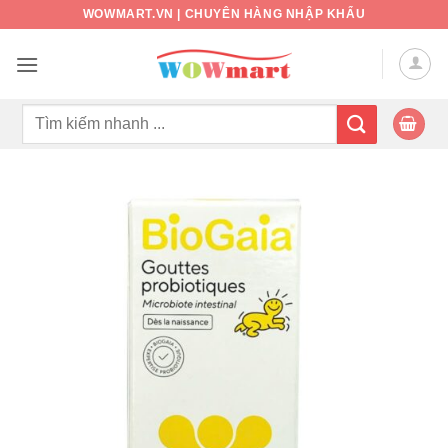
Bỏ
WOWMART.VN | CHUYÊN HÀNG NHẬP KHẨU
qua
nội
dung
Tìm
kiếm: