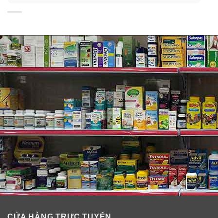
✓
Hỗ trợ dự phòng và cải thiện vấn đề tiêu hóa cho trẻ
em và người lớn như đau bụng, tiêu chảy, khóc dạ đề,
nôn trớ, khó tiêu, vặn mình, bứt rứt, rụng tóc ở trẻ sơ
sinh…
✓
Giúp tăng cường hệ miễn dịch, thúc đẩy sự hấp thụ
và chuyển hóa dinh dưỡng từ thức ăn cho cơ thể, giảm
thiểu bệnh vặt ở trẻ nhỏ trong những năm đầu đời của
bé.
✓
Hỗ trợ sức khỏe tổng thể và sự tăng trưởng cùng sự
phát triển toàn diện của trẻ.
CỬA HÀNG TRỰC TUYẾN