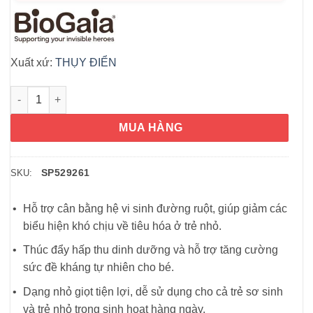
Xuất xứ:
THỤY ĐIỂN
Men vi sinh cho bé BioGaia Gouttes Probiotiques 5ml số lượng
MUA HÀNG
SP529261
SKU:
Hỗ trợ cân bằng hệ vi sinh đường ruột, giúp giảm các
biểu hiện khó chịu về tiêu hóa ở trẻ nhỏ.
Thúc đẩy hấp thu dinh dưỡng và hỗ trợ tăng cường
sức đề kháng tự nhiên cho bé.
Dạng nhỏ giọt tiện lợi, dễ sử dụng cho cả trẻ sơ sinh
và trẻ nhỏ trong sinh hoạt hàng ngày.