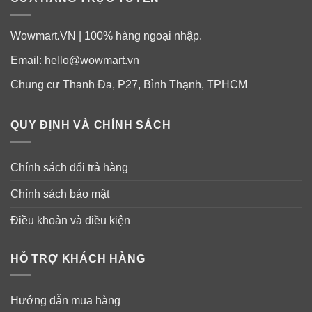
Wowmart.VN | 100% hàng ngoại nhập.
Email:
hello@wowmart.vn
Chung cư Thanh Đa, P27, Bình Thạnh, TPHCM
QUY ĐỊNH VÀ CHÍNH SÁCH
Chính sách đổi trả hàng
Chính sách bảo mật
Hình ảnh chỉ mang tính chất minh họa. Mẫu mã/ Bao bì/
Màu sắc sản phẩm có thể được thay đổi theo thời gian.
Điều khoản và điều kiện
HỖ TRỢ KHÁCH HÀNG
Hướng dẫn mua hàng