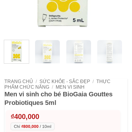
TRANG CHỦ
/
SỨC KHỎE - SẮC ĐẸP
/
THỰC
PHẨM CHỨC NĂNG
/
MEN VI SINH
Men vi sinh cho bé BioGaia Gouttes
Probiotiques 5ml
₫
400,000
Chỉ
₫800,000
/
10ml