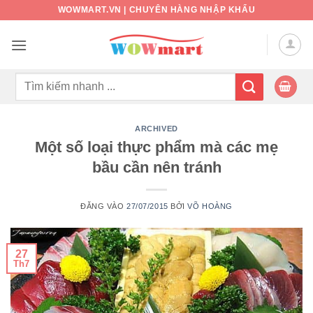
Bỏ
WOWMART.VN | CHUYÊN HÀNG NHẬP KHẨU
qua
nội
dung
Tìm
kiếm:
ARCHIVED
Một số loại thực phẩm mà các mẹ
bầu cần nên tránh
ĐĂNG VÀO
27/07/2015
BỞI
VÕ HOÀNG
27
Th7