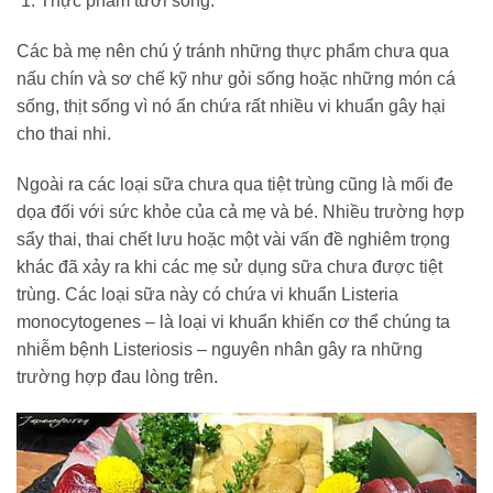
Thực phẩm tươi sống:
Các bà mẹ nên chú ý tránh những thực phẩm chưa qua
nấu chín và sơ chế kỹ như gỏi sống hoặc những món cá
sống, thịt sống vì nó ẩn chứa rất nhiều vi khuẩn gây hại
cho thai nhi.
Ngoài ra các loại sữa chưa qua tiệt trùng cũng là mối đe
dọa đối với sức khỏe của cả mẹ và bé. Nhiều trường hợp
sẩy thai, thai chết lưu hoặc một vài vấn đề nghiêm trọng
khác đã xảy ra khi các mẹ sử dụng sữa chưa được tiệt
trùng. Các loại sữa này có chứa vi khuẩn Listeria
monocytogenes – là loại vi khuẩn khiến cơ thể chúng ta
nhiễm bệnh Listeriosis – nguyên nhân gây ra những
trường hợp đau lòng trên.