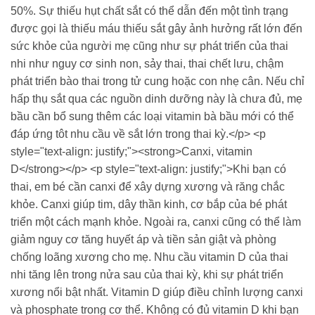
50%. Sự thiếu hụt chất sắt có thể dẫn đến một tình trạng
được gọi là thiếu máu thiếu sắt gây ảnh hưởng rất lớn đến
sức khỏe của người mẹ cũng như sự phát triển của thai
nhi như nguy cơ sinh non, sảy thai, thai chết lưu, chậm
phát triển bào thai trong tử cung hoặc con nhẹ cân. Nếu chỉ
hấp thụ sắt qua các nguồn dinh dưỡng này là chưa đủ, mẹ
bầu cần bổ sung thêm các loại vitamin bà bầu mới có thể
đáp ứng tôt nhu cầu về sắt lớn trong thai kỳ.</p> <p
style="text-align: justify;"><strong>Canxi, vitamin
D</strong></p> <p style="text-align: justify;">Khi bạn có
thai, em bé cần canxi để xây dựng xương và răng chắc
khỏe. Canxi giúp tim, dây thần kinh, cơ bắp của bé phát
triển một cách mạnh khỏe. Ngoài ra, canxi cũng có thể làm
giảm nguy cơ tăng huyết áp và tiền sản giật và phòng
chống loãng xương cho mẹ. Nhu cầu vitamin D của thai
nhi tăng lên trong nửa sau của thai kỳ, khi sự phát triển
xương nổi bật nhất. Vitamin D giúp điều chỉnh lượng canxi
và phosphate trong cơ thể. Không có đủ vitamin D khi bạn