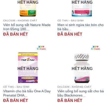
HẾT HÀNG
HẾT HÀNG
CALCIUM - KHOÁNG CHẤT
CÓ THAI - SAU SINH
Viên bổ sung sắt Nature Made
Men vi sinh ngừa táo bón cho
Iron 65mg 180...
bà bầu...
ĐÃ BÁN HẾT
ĐÃ BÁN HẾT
HẾT HÀNG
HẾT HÀNG
CÓ THAI - SAU SINH
CALCIUM - KHOÁNG CHẤT
Vitamin cho bà bầu One A Day
Viên uống bổ sung sắt cho bà
Prenatal DHA...
bầu Blackmores...
ĐÃ BÁN HẾT
ĐÃ BÁN HẾT