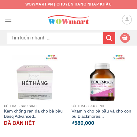
Bỏ
WOWMART.VN | CHUYÊN HÀNG NHẬP KHẨU
qua
nội
dung
Tìm
kiếm:
HẾT HÀNG
CÓ THAI - SAU SINH
CÓ THAI - SAU SINH
Kem chống rạn da cho bà bầu
Vitamin cho bà bầu và cho con
Basq Advanced...
bú Blackmores...
₫
580,000
ĐÃ BÁN HẾT