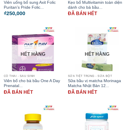
Viên uống bổ sung Axit Folic
Kẹo bổ Multivitamin toàn diện
Puritan’s Pride Folic...
dành cho bà bầu...
₫
250,000
ĐÃ BÁN HẾT
HẾT HÀNG
HẾT HÀNG
CÓ THAI - SAU SINH
SỮA TIỆT TRÙNG - SỮA BỘT
Viên bổ cho bà bầu One A Day
Sữa bầu vị matcha Morinaga
Prenatal...
Matcha Nhật Bản 12...
ĐÃ BÁN HẾT
ĐÃ BÁN HẾT