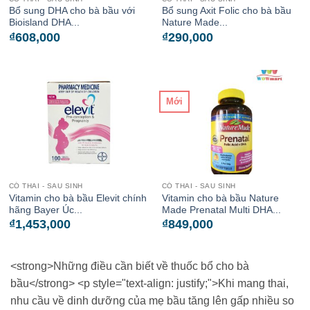
Bổ sung DHA cho bà bầu với
Bổ sung Axit Folic cho bà bầu
Bioisland DHA...
Nature Made...
₫
608,000
₫
290,000
Mới
CÓ THAI - SAU SINH
CÓ THAI - SAU SINH
Vitamin cho bà bầu Elevit chính
Vitamin cho bà bầu Nature
hãng Bayer Úc...
Made Prenatal Multi DHA...
₫
1,453,000
₫
849,000
<strong>Những điều cần biết về thuốc bổ cho bà
bầu</strong> <p style="text-align: justify;">Khi mang thai,
nhu cầu về dinh dưỡng của mẹ bầu tăng lên gấp nhiều so