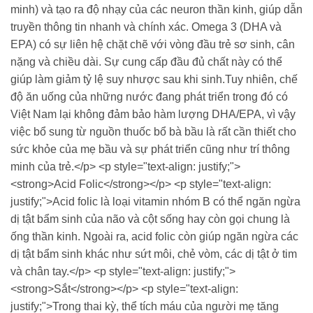
minh) và tạo ra độ nhạy của các neuron thần kinh, giúp dẫn
truyền thông tin nhanh và chính xác. Omega 3 (DHA và
EPA) có sự liên hệ chặt chẽ với vòng đầu trẻ sơ sinh, cân
nặng và chiều dài. Sự cung cấp đầu đủ chất này có thể
giúp làm giảm tỷ lệ suy nhược sau khi sinh.Tuy nhiên, chế
độ ăn uống của những nước đang phát triển trong đó có
Việt Nam lại không đảm bảo hàm lượng DHA/EPA, vì vậy
việc bổ sung từ nguồn thuốc bổ bà bầu là rất cần thiết cho
sức khỏe của mẹ bầu và sự phát triển cũng như trí thông
minh của trẻ.</p> <p style="text-align: justify;">
<strong>Acid Folic</strong></p> <p style="text-align:
justify;">Acid folic là loại vitamin nhóm B có thể ngăn ngừa
dị tật bẩm sinh của não và cột sống hay còn gọi chung là
ống thần kinh. Ngoài ra, acid folic còn giúp ngăn ngừa các
dị tật bẩm sinh khác như sứt môi, chẻ vòm, các dị tật ở tim
và chân tay.</p> <p style="text-align: justify;">
<strong>Sắt</strong></p> <p style="text-align:
justify;">Trong thai kỳ, thể tích máu của người mẹ tăng