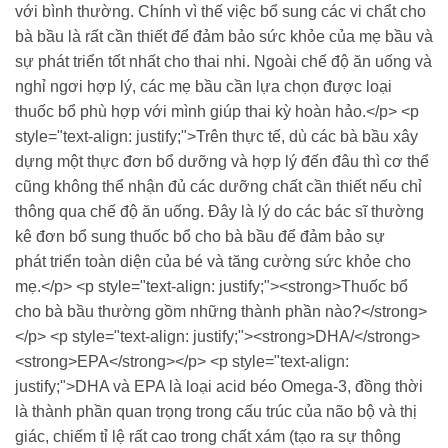
với bình thường. Chính vì thế việc bổ sung các vi chẩt cho
bà bầu là rất cần thiết để đảm bảo sức khỏe của mẹ bầu và
sự phát triển tốt nhất cho thai nhi. Ngoài chế độ ăn uống và
nghỉ ngơi hợp lý, các mẹ bầu cần lựa chọn được loại
thuốc bổ phù hợp với mình giúp thai kỳ hoàn hảo.</p> <p
style="text-align: justify;">Trên thực tế, dù các bà bầu xây
dựng một thực đơn bổ dưỡng và hợp lý đến đâu thì cơ thể
cũng không thể nhận đủ các dưỡng chất cần thiết nếu chỉ
thông qua chế độ ăn uống. Đây là lý do các bác sĩ thường
kê đơn bổ sung thuốc bổ cho bà bầu để đảm bảo sự
phát triển toàn diện của bé và tăng cường sức khỏe cho
mẹ.</p> <p style="text-align: justify;"><strong>Thuốc bổ
cho bà bầu thường gồm những thành phần nào?</strong>
</p> <p style="text-align: justify;"><strong>DHA/</strong>
<strong>EPA</strong></p> <p style="text-align:
justify;">DHA và EPA là loại acid béo Omega-3, đồng thời
là thành phần quan trọng trong cấu trúc của não bộ và thị
giác, chiếm tỉ lệ rất cao trong chất xám (tạo ra sự thông