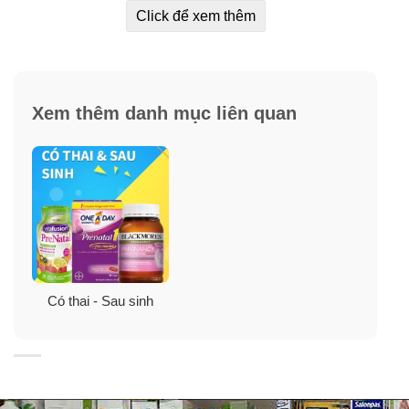
Click để xem thêm
Giúp bé phát triển chiều cao ngay từ trog bụng mẹ.
Giảm nguy cơ nứt đốt sống, dị tật ống thần kinh, sảy
thai, sinh non, thai lưu, bé thiếu cân…
Xem thêm danh mục liên quan
Ai cần uống thuốc Blackmores Pregnancy
Folat?
Thích hợp cho sử dụng trước khi mang thai và trong
suốt thời kỳ mang thai
Có thai - Sau sinh
Thành phần viên uống bổ sung axit Folic
Blackmores Pregnancy Folat:
Axit Folic (Folic Acid)………………………………………
500 mcg