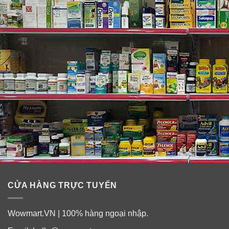
Không chứa thêm: muối, gluten, men, bột mỳ, sữa, chất
bảo quản, màu nhân tạo, hương vị nhân tạo hoăc chất
tạo ngọt nhân tạo.
Uống thuốc bổ axit Folic cho bà bầu
Blackmores Pregnancy Folat như thế nào?
Uống một viên Blackmores Pregnancy Folat mỗi
ngày sau bữa ăn, hoặc theo chỉ dẫn của bác sỹ.
CỬA HÀNG TRỰC TUYẾN
Lưu ý:
Wowmart.VN | 100% hàng ngoại nhập.