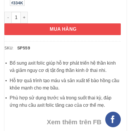
₫334K
Viên uống bổ sung Axit Folic cho bà bầu Blackmores Pregnanc
MUA HÀNG
SP559
SKU:
Bổ sung axit folic giúp hỗ trợ phát triển hệ thần kinh
và giảm nguy cơ dị tật ống thần kinh ở thai nhi.
Hỗ trợ quá trình tạo máu và sản xuất tế bào hồng cầu
khỏe mạnh cho mẹ bầu.
Phù hợp sử dụng trước và trong suốt thai kỳ, đáp
ứng nhu cầu axit folic tăng cao của cơ thể mẹ.
Xem thêm trên FB