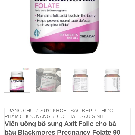
TRANG CHỦ
/
SỨC KHỎE - SẮC ĐẸP
/
THỰC
PHẨM CHỨC NĂNG
/
CÓ THAI - SAU SINH
Viên uống bổ sung Axit Folic cho bà
bầu Blackmores Pregnancy Folate 90