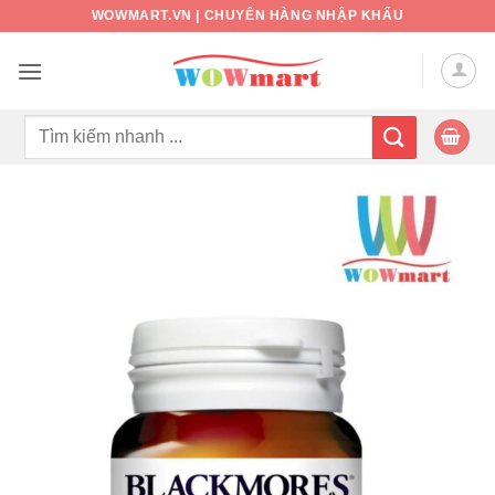
Bỏ
WOWMART.VN | CHUYÊN HÀNG NHẬP KHẨU
qua
nội
dung
Tìm
kiếm: