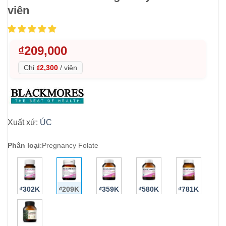
viên
₫
209,000
Chỉ
₫2,300
/
viên
Xuất xứ:
ÚC
Phân loại
:
Pregnancy Folate
₫302K
₫209K
₫359K
₫580K
₫781K