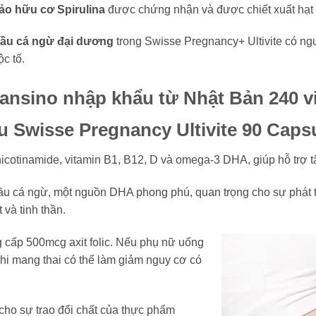
ảo hữu cơ Spirulina
được chứng nhận và được chiết xuất hạt 
ầu cá ngừ đại dương
trong Swisse Pregnancy+ Ultivite có ng
ộc tố.
 Swisse Pregnancy Ultivite 90 Caps
ẽm, nicotinamide, vitamin B1, B12, D và omega-3 DHA, giúp hỗ trợ 
ầu cá ngừ, một nguồn DHA phong phú, quan trọng cho sự phát t
 và tinh thần.
g cấp 500mcg axit folic. Nếu phụ nữ uống
 khi mang thai có thể làm giảm nguy cơ có
 cho sự trao đổi chất của thực phẩm