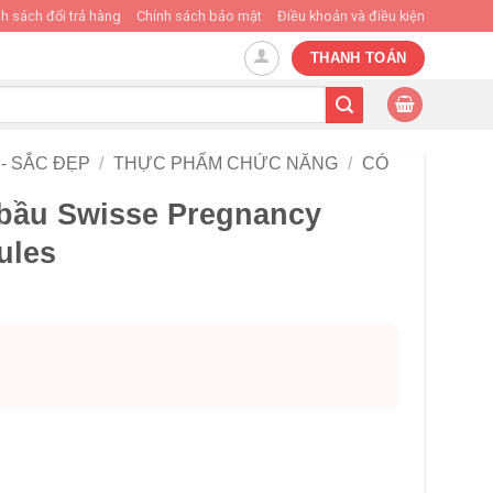
h sách đổi trả hàng
Chính sách bảo mật
Điều khoản và điều kiện
THANH TOÁN
- SẮC ĐẸP
/
THỰC PHẨM CHỨC NĂNG
/
CÓ
 bầu Swisse Pregnancy
ules