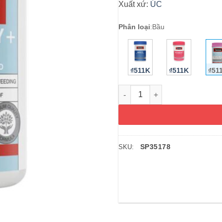
Xuất xứ:
ÚC
Phân loại
:
Bầu
₫511K
₫511K
₫51
Vitamin cho bà bầu Swisse Pre
SP35178
SKU: