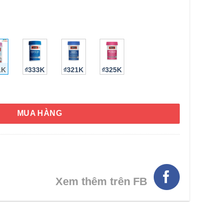
1K
₫333K
₫321K
₫325K
gnancy Ultivite 90 Capsules số lượng
MUA HÀNG
Xem thêm trên FB