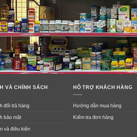
ảo quản, màu sắc và hương vị nhân tạo. Thủy ngân đã được kiểm
 sung đa vitamin và axit Folic cho 
H VÀ CHÍNH SÁCH
HỖ TRỢ KHÁCH HÀNG
mang thai hoặc đang nuôi con bằng sữa mẹ
: Uống
1 viên
mỗi 
 đổi trả hàng
Hướng dẫn mua hàng
h bảo mật
Kiểm tra đơn hàng
n và điều kiện
c dụng thay thế thuốc chữa bệnh, hiệu quả sử dụng sản phẩm tù