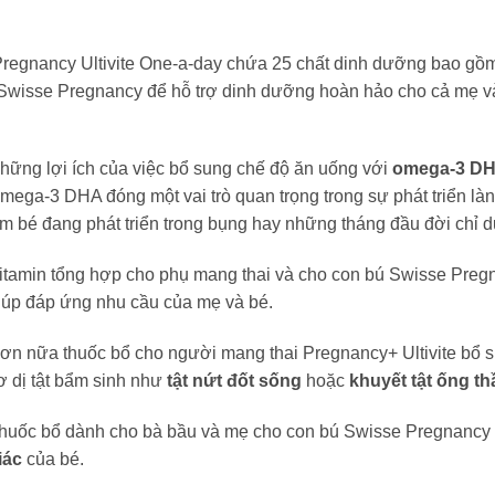
Pregnancy Ultivite One-a-day chứa 25 chất dinh dưỡng bao gồm
wisse Pregnancy để hỗ trợ dinh dưỡng hoàn hảo cho cả mẹ và bé
hững lợi ích của việc bổ sung chế độ ăn uống với
omega-3 D
mega-3 DHA đóng một vai trò quan trọng trong sự phát triển l
m bé đang phát triển trong bụng hay những tháng đầu đời chỉ
itamin tổng hợp cho phụ mang thai và cho con bú Swisse Pregn
iúp đáp ứng nhu cầu của mẹ và bé.
ơn nữa thuốc bổ cho người mang thai Pregnancy+ Ultivite bổ
ơ dị tật bẩm sinh như
tật nứt đốt sống
hoặc
khuyết tật ống th
huốc bổ dành cho bà bầu và mẹ cho con bú Swisse Pregnanc
iác
của bé.