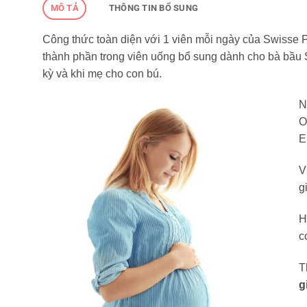
MÔ TẢ
THÔNG TIN BỔ SUNG
Công thức toàn diện với 1 viên mỗi ngày của Swisse 
thành phần trong viên uống bổ sung dành cho bà bầu S
kỳ và khi mẹ cho con bú.
N
O
E
V
g
H
c
T
g