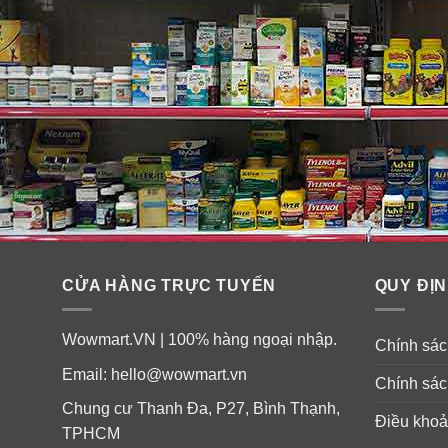
Không chứa
: gluten, trứng, muối, lactose, chất b
bé.
Hướng dẫn sử dụng viên uống bổ
CỬA HÀNG TRỰC TUYẾN
QUY ĐỊN
Swisse Women’s Health
Phụ nữ dự định mang thai, đang có bầu, sau khi 
Wowmart.VN | 100% hàng ngoại nhập.
Chính sách
Email:
hello@wowmart.vn
Lưu trữ dưới 30ºC.
Chính sác
Chung cư Thanh Đa, P27, Bình Thạnh,
Điều khoả
Lưu ý: Sản phẩm này không phải là thuốc, không có tá
TPHCM