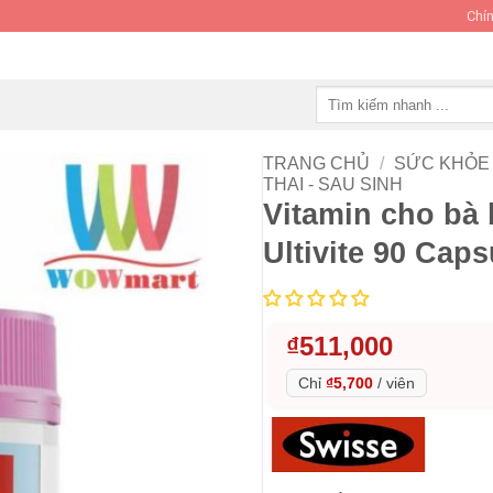
Chín
Tìm
kiếm:
TRANG CHỦ
/
SỨC KHỎE 
THAI - SAU SINH
Vitamin cho bà
Ultivite 90 Caps
₫
511,000
Chỉ
₫5,700
/
viên