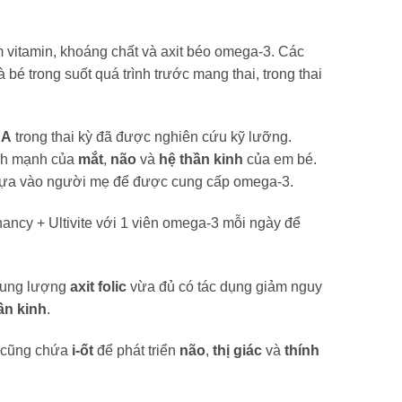
 vitamin, khoáng chất và axit béo omega-3. Các
 trong suốt quá trình trước mang thai, trong thai
HA
trong thai kỳ đã được nghiên cứu kỹ lưỡng.
ành mạnh của
mắt
,
não
và
hệ thần kinh
của em bé.
 dựa vào người mẹ để được cung cấp omega-3.
ancy + Ultivite với 1 viên omega-3 mỗi ngày để
 sung lượng
axit folic
vừa đủ có tác dụng giảm nguy
ần kinh
.
y cũng chứa
i-ốt
để phát triển
não
,
thị giác
và
thính