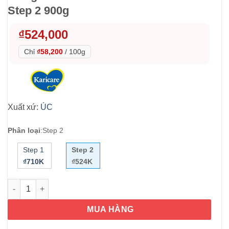
Step 2 900g
₫
524,000
Chỉ
₫58,200
/
100g
Xuất xứ:
ÚC
Phân loại
:
Step 2
Step 1
Step 2
₫710K
₫524K
Sữa dê Karicare số 2 cho trẻ 6-12 tháng Karicare Goat Milk Fo
MUA HÀNG