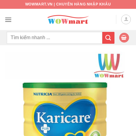
Bỏ
WOWMART.VN | CHUYÊN HÀNG NHẬP KHẨU
qua
nội
dung
Tìm
kiếm: