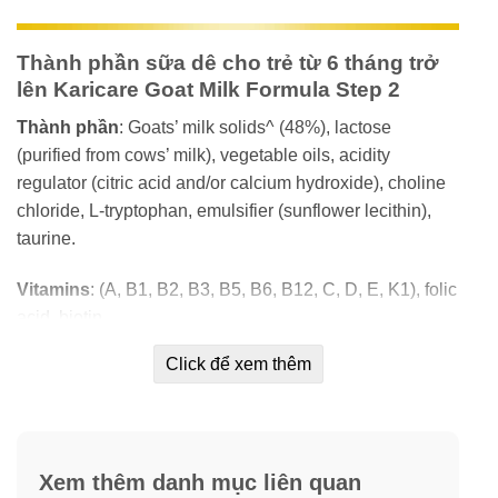
Thành phần sữa dê cho trẻ từ 6 tháng trở
lên Karicare Goat Milk Formula Step 2
Thành phần
: Goats’ milk solids^ (48%), lactose
(purified from cows’ milk), vegetable oils, acidity
regulator (citric acid and/or calcium hydroxide), choline
chloride, L-tryptophan, emulsifier (sunflower lecithin),
taurine.
Vitamins
: (A, B1, B2, B3, B5, B6, B12, C, D, E, K1), folic
acid, biotin.
Click để xem thêm
Khoáng chất
: Calcium, sodium, iron, zinc, copper,
manganese, iodine, selenium, potassium.
Xem thêm danh mục liên quan