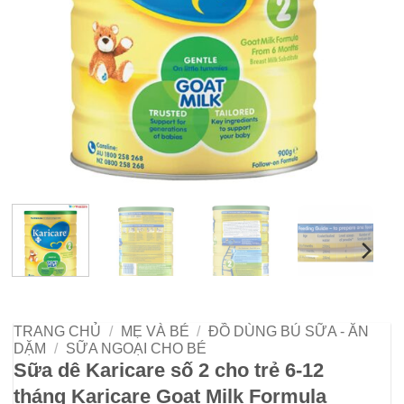
TRANG CHỦ
/
MẸ VÀ BÉ
/
ĐỒ DÙNG BÚ SỮA - ĂN
DẶM
/
SỮA NGOẠI CHO BÉ
Sữa dê Karicare số 2 cho trẻ 6-12
tháng Karicare Goat Milk Formula