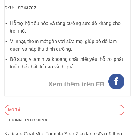
SP43707
SKU:
Hỗ trợ hệ tiêu hóa và tăng cường sức đề kháng cho
trẻ nhỏ.
Vị nhạt, thơm mát gần với sữa mẹ, giúp bé dễ làm
quen và hấp thu dinh dưỡng.
Bổ sung vitamin và khoáng chất thiết yếu, hỗ trợ phát
triển thể chất, trí não và thị giác.
Xem thêm trên FB
MÔ TẢ
THÔNG TIN BỔ SUNG
Karicare Goat Milk Formula Step 2 là dạng sữa dê theo