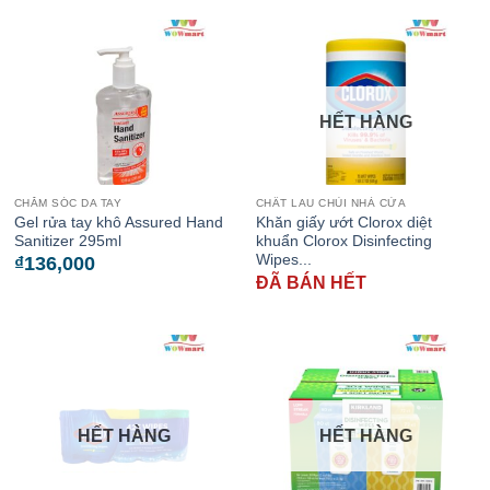
HẾT HÀNG
CHĂM SÓC DA TAY
CHẤT LAU CHÙI NHÀ CỬA
Gel rửa tay khô Assured Hand
Khăn giấy ướt Clorox diệt
Sanitizer 295ml
khuẩn Clorox Disinfecting
Wipes...
₫
136,000
ĐÃ BÁN HẾT
HẾT HÀNG
HẾT HÀNG