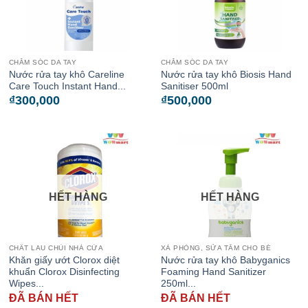
CHĂM SÓC DA TAY
CHĂM SÓC DA TAY
Nước rửa tay khô Careline
Nước rửa tay khô Biosis Hand
Care Touch Instant Hand...
Sanitiser 500ml
₫
300,000
₫
500,000
HẾT HÀNG
HẾT HÀNG
CHẤT LAU CHÙI NHÀ CỬA
XÀ PHÒNG, SỮA TẮM CHO BÉ
Khăn giấy ướt Clorox diệt
Nước rửa tay khô Babyganics
khuẩn Clorox Disinfecting
Foaming Hand Sanitizer
Wipes...
250ml...
ĐÃ BÁN HẾT
ĐÃ BÁN HẾT