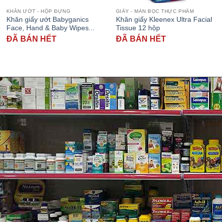
KHĂN ƯỚT - HỘP ĐỰNG
GIẤY - MÀN BỌC THỰC PHẨM
Khăn giấy ướt Babyganics
Khăn giấy Kleenex Ultra Facial
Face, Hand & Baby Wipes...
Tissue 12 hộp
ĐÃ BÁN HẾT
ĐÃ BÁN HẾT