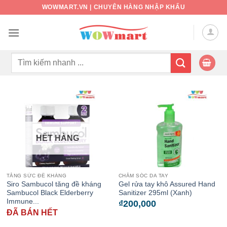
Bỏ
WOWMART.VN | CHUYÊN HÀNG NHẬP KHẨU
qua
nội
dung
Tìm
kiếm:
HẾT HÀNG
TĂNG SỨC ĐỀ KHÁNG
CHĂM SÓC DA TAY
Siro Sambucol tăng đề kháng
Gel rửa tay khô Assured Hand
Sambucol Black Elderberry
Sanitizer 295ml (Xanh)
Immune...
₫
200,000
ĐÃ BÁN HẾT