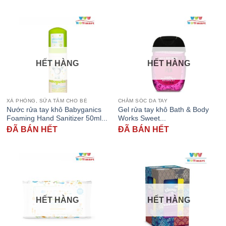
HẾT HÀNG
HẾT HÀNG
XÀ PHÒNG, SỮA TẮM CHO BÉ
CHĂM SÓC DA TAY
Nước rửa tay khô Babyganics
Gel rửa tay khô Bath & Body
Foaming Hand Sanitizer 50ml...
Works Sweet...
ĐÃ BÁN HẾT
ĐÃ BÁN HẾT
HẾT HÀNG
HẾT HÀNG