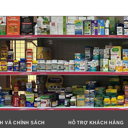
gher messes with the new and improved thicker wipe with two t
H VÀ CHÍNH SÁCH
HỖ TRỢ KHÁCH HÀNG
tter durability and better particulate pickup with the same Clor