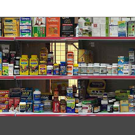
imes the cleaning power compared to a wet paper
ox disinfecting power. Clean grease, soap scum and