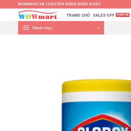
Bỏ
WOWMART.VN | CHUYÊN HÀNG NHẬP KHẨU
qua
SALES OFF
TRANG CHỦ
nội
dung
Danh mục