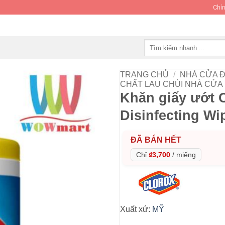
Chín
Tìm
kiếm:
TRANG CHỦ
/
NHÀ CỬA Đ
CHẤT LAU CHÙI NHÀ CỬA
Khăn giấy ướt C
Disinfecting Wi
ĐÃ BÁN HẾT
Chỉ
₫3,700
/
miếng
Xuất xứ:
MỸ