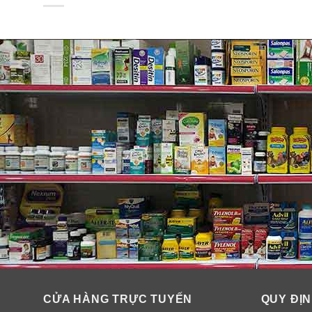
Clorox Disinfecting Wipes can take on bigger and tou
CỬA HÀNG TRỰC TUYẾN
QUY ĐỊN
towel. They are 40% thicker than previous wipes for be