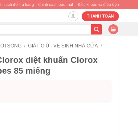
h sách đổi trả hàng
Chính sách bảo mật
Điều khoản và điều kiện
THANH TOÁN
ỜI SỐNG
/
GIẶT GIŨ - VỆ SINH NHÀ CỬA
/
lorox diệt khuẩn Clorox
pes 85 miếng