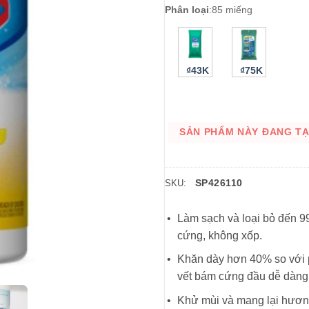
Phân loại
:
85 miếng
₫43K
₫75K
SẢN PHẨM NÀY ĐANG TẠM
SP426110
SKU:
Làm sạch và loại bỏ đến 99
cứng, không xốp.
Khăn dày hơn 40% so với p
vết bám cứng đầu dễ dàng
Khử mùi và mang lại hươn