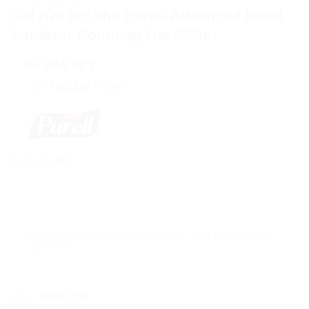
Gel rửa tay khô Purell Advanced Hand
Sanitizer Soothing Gel 236ml
ĐÃ BÁN HẾT
Chỉ
₫102,500
/
100ml
Xuất xứ:
MỸ
SẢN PHẨM NÀY ĐANG TẠM HẾT. VUI LÒNG TRỞ
LẠI SAU.
SP390799
SKU: