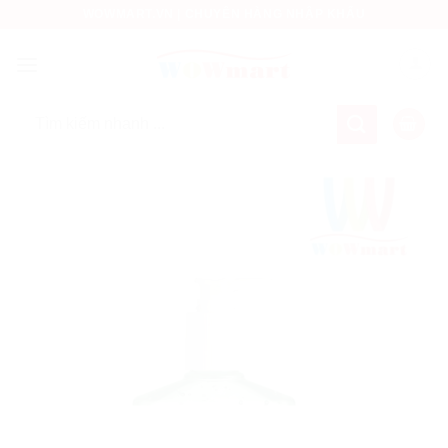
Bỏ
WOWMART.VN | CHUYÊN HÀNG NHẬP KHẨU
qua
nội
dung
Tìm
kiếm: