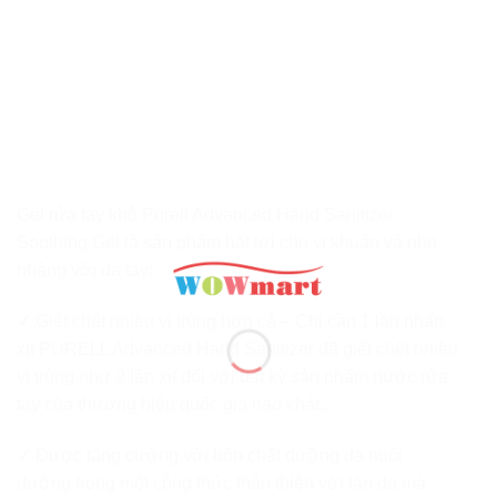
Gel rửa tay khô Purell Advanced Hand Sanitizer
Soothing Gel là sản phẩm bất lợi cho vi khuẩn và nhẹ
nhàng với da tay:
✓
Giết chết nhiều vi trùng hơn cả – Chỉ cần 1 lần nhấn
xịt PURELL Advanced Hand Sanitizer đã giết chết nhiều
vi trùng như 2 lần xịt đối với bất kỳ sản phẩm nước rửa
tay của thương hiệu quốc gia nào khác.
✓
Được tăng cường với bốn chất dưỡng da nuôi
dưỡng trong một công thức thân thiện với làn da mà