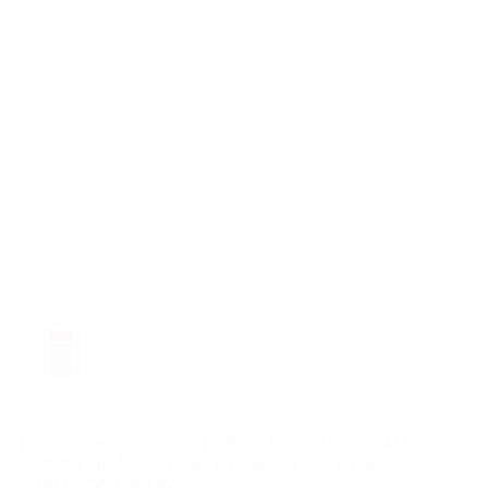
TRANG CHỦ
/
SỨC KHỎE - SẮC ĐẸP
/
CHĂM
SÓC CÁ NHÂN
/
TẮM - CHĂM SÓC CƠ THỂ
/
CHĂM SÓC DA TAY