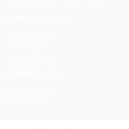
Chung cư Thanh Đa, P27, Bình Thạnh, TPHCM
QUY ĐỊNH VÀ CHÍNH SÁCH
Chính sách đổi trả hàng
Chính sách bảo mật
Điều khoản và điều kiện
HỖ TRỢ KHÁCH HÀNG
Hướng dẫn mua hàng
Kiểm tra đơn hàng