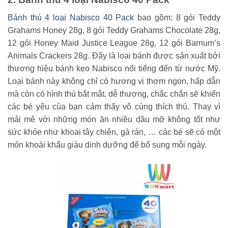
Bánh thú 4 loại Nabisco 40 Pack
bao gồm: 8 gói Teddy
Grahams Honey 28g, 8 gói Teddy Grahams Chocolate 28g,
12 gói Honey Maid Justice League 28g, 12 gói Barnum’s
Animals Crackers 28g. Đây là loại bánh được sản xuất bởi
thương hiệu bánh kẹo Nabisco nổi tiếng đến từ nước Mỹ.
Loại bánh này không chỉ có hương vị thơm ngon, hấp dẫn
mà còn có hình thú bắt mắt, dễ thương, chắc chắn sẽ khiến
các bé yêu của bạn cảm thấy vô cùng thích thú. Thay vì
mải mê với những món ăn nhiều dầu mỡ không tốt như
sức khỏe như khoai tây chiên, gà rán, … các bé sẽ có một
món khoái khẩu giàu dinh dưỡng để bổ sung mỗi ngày.