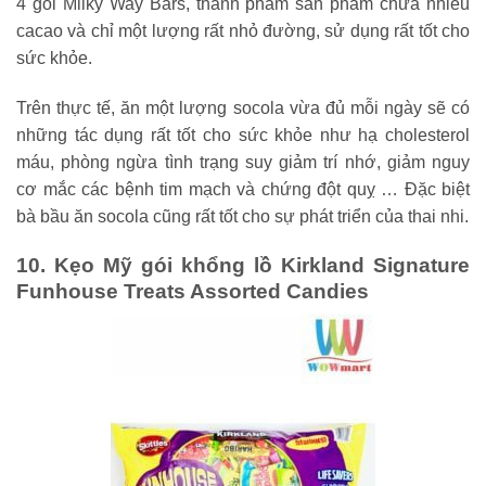
4 gói Milky Way Bars, thành phầm sản phẩm chứa nhiều
cacao và chỉ một lượng rất nhỏ đường, sử dụng rất tốt cho
sức khỏe.
Trên thực tế, ăn một lượng socola vừa đủ mỗi ngày sẽ có
những tác dụng rất tốt cho sức khỏe như
hạ cholesterol
máu, phòng ngừa tình trạng suy giảm trí nhớ, giảm nguy
cơ mắc các bệnh tim mạch và chứng đột quỵ …
Đặc biệt
bà bầu ăn socola cũng rất tốt cho sự phát triển của thai nhi.
10. Kẹo Mỹ gói khổng lồ Kirkland Signature
Funhouse Treats Assorted Candies