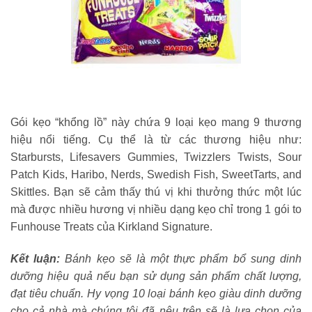
Gói kẹo “khổng lồ” này chứa 9 loại kẹo mang 9 thương
hiệu nổi tiếng. Cụ thể là từ các thương hiệu như:
Starbursts, Lifesavers Gummies, Twizzlers Twists, Sour
Patch Kids, Haribo, Nerds, Swedish Fish, SweetTarts, and
Skittles. Bạn sẽ cảm thấy thú vị khi thưởng thức một lúc
mà được nhiều hương vị nhiều dạng kẹo chỉ trong 1 gói to
Funhouse Treats của Kirkland Signature.
Kết luận:
Bánh kẹo sẽ là một thực phẩm bổ sung dinh
dưỡng hiệu quả nếu bạn sử dụng sản phẩm chất lượng,
đạt tiêu chuẩn.
Hy vọng 10 loại bánh kẹo giàu dinh dưỡng
cho cả nhà mà chúng tôi đã nêu trên sẽ là lựa chọn của