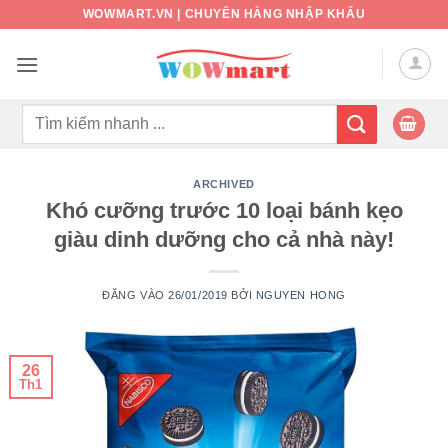
Bỏ
WOWMART.VN | CHUYÊN HÀNG NHẬP KHẨU
qua
nội
dung
Tìm
kiếm:
ARCHIVED
Khó cưỡng trước 10 loại bánh kẹo
giàu dinh dưỡng cho cả nhà này!
ĐĂNG VÀO
26/01/2019
BỞI
NGUYEN HONG
26
Th1