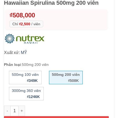
Hawaiian Spirulina 500mg 200 viên
₫
508,000
Chỉ
₫2,500
/
viên
Xuất xứ:
MỸ
Phân loại
:
500mg 200 viên
500mg 100 viên
500mg 200 viên
₫349K
₫508K
3000mg 360 viên
₫1246K
Tảo xoắn Nutrex Hawaii Pure Hawaiian Spirulina 500mg 200 viê