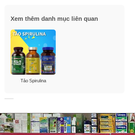
Xem thêm danh mục liên quan
✓
Cung cấp lượng cơ thể hoạt động khỏe mạnh.
✓
Tăng cường chức năng miễn dịch, ngăn ngừa các
bệnh về nhiễm khuẩn.
✓
Cho trái tim luôn khoẻ mạnh, ngăn ngừa các bệnh về
tim mạch.
Tảo Spirulina
✓
Cân bằng lượng cholesterol và lipid ở mức bình
thường.
✓
Hỗ trợ sức khoẻ não, tăng cường trí nhớ, khả năng
nhận thức.
✓
Bảo vệ sức khoẻ đôi mắt, tăng cường chức năng thị