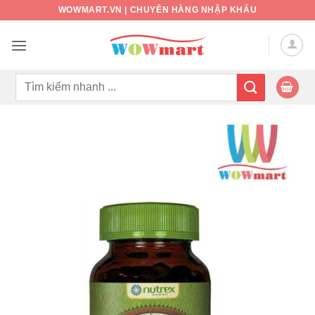
Bỏ
WOWMART.VN | CHUYÊN HÀNG NHẬP KHẨU
qua
nội
dung
Tìm
kiếm: