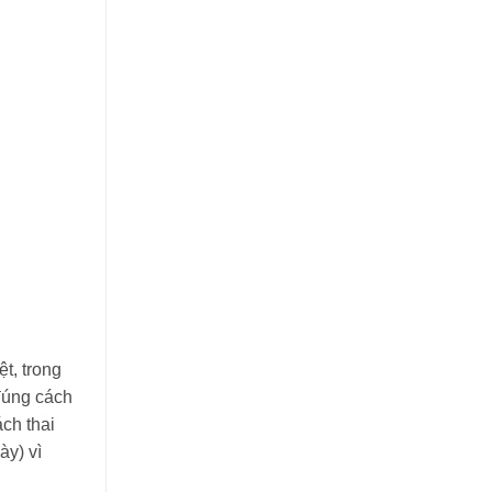
t, trong
 đúng cách
ch thai
ày) vì