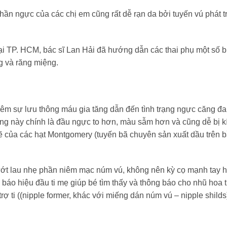
phần ngực của các chị em cũng rất dễ rạn da bởi tuyến vú phát t
tại TP. HCM, bác sĩ Lan Hải đã hướng dẫn các thai phụ một số 
g và răng miệng.
thêm sự lưu thông máu gia tăng dẫn đến tình trạng ngực căng đa
rạng này chính là đầu ngực to hơn, màu sẫm hơn và cũng dễ bị kí
 của các hạt Montgomery (tuyến bã chuyên sản xuất dầu trên 
ướt lau nhẹ phần niêm mạc núm vú, không nên kỳ cọ mạnh tay h
báo hiệu đầu ti mẹ giúp bé tìm thấy và thông báo cho nhũ hoa t
ợ ti ((nipple former, khác với miếng dán núm vú – nipple shild