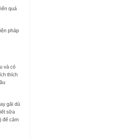
riển quá
biện pháp
u và có
ch thích
bầu
ay gãi dù
iết sữa
s) để cảm