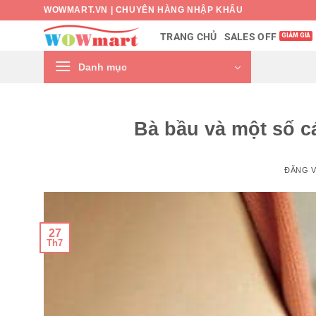
Bỏ
WOWMART.VN | CHUYÊN HÀNG NHẬP KHẨU
qua
SALES OFF
TRANG CHỦ
nội
dung
Danh mục
Bà bầu và một số c
ĐĂNG 
27
Th7