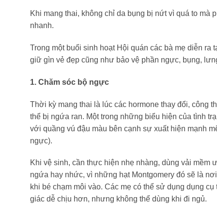
Khi mang thai, không chỉ da bụng bị nứt vì quá to mà 
nhanh.
Trong một buổi sinh hoạt Hội quán các bà mẹ diễn ra 
giữ gìn vẻ đẹp cũng như bảo vệ phần ngực, bụng, lưn
1. Chăm sóc bộ ngực
Thời kỳ mang thai là lúc các hormone thay đổi, công 
thể bị ngứa ran. Một trong những biểu hiện của tình t
với quầng vú đậu màu bên cạnh sự xuất hiện mạnh mẽ
ngực).
Khi vệ sinh, cần thực hiện nhẹ nhàng, dùng vải mềm 
ngứa hay nhức, vì những hạt Montgomery đó sẽ là nơi 
khi bé chạm môi vào. Các mẹ có thể sử dụng dụng cụ tr
giác dễ chịu hơn, nhưng không thể dùng khi đi ngủ.