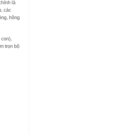
chính là
u, các
mông, hông
 con),
ôm trọn bộ