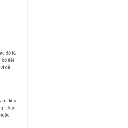
ác đó là
bộ tiết
vì dễ
làm điều
g, chân,
 hoặc