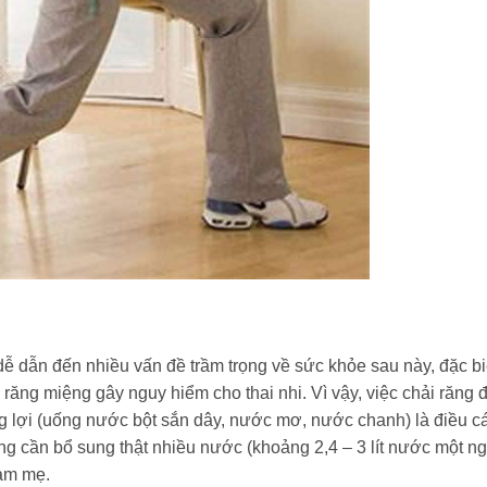
ễ dẫn đến nhiều vấn đề trầm trọng về sức khỏe sau này, đặc biệ
răng miệng gây nguy hiểm cho thai nhi. Vì vậy, việc chải răng
 lợi (uống nước bột sắn dây, nước mơ, nước chanh) là điều cá
g cần bổ sung thật nhiều nước (khoảng 2,4 – 3 lít nước một ng
làm mẹ.