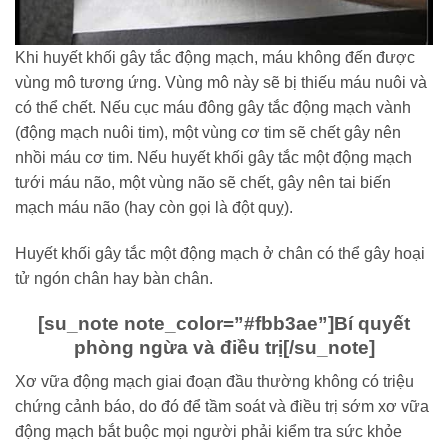
Khi huyết khối gây tắc động mạch, máu không đến được
vùng mô tương ứng. Vùng mô này sẽ bị thiếu máu nuôi và
có thể chết. Nếu cục máu đông gây tắc động mạch vành
(động mạch nuôi tim), một vùng cơ tim sẽ chết gây nên
nhồi máu cơ tim. Nếu huyết khối gây tắc một động mạch
tưới máu não, một vùng não sẽ chết, gây nên tai biến
mạch máu não (hay còn gọi là đột quỵ).
Huyết khối gây tắc một động mạch ở chân có thể gây hoại
tử ngón chân hay bàn chân.
[su_note note_color=”#fbb3ae”]
Bí quyết
phòng ngừa và điều trị
[/su_note]
Xơ vữa động mạch giai đoạn đầu thường không có triệu
chứng cảnh báo, do đó để tầm soát và điều trị sớm xơ vữa
động mạch bắt buộc mọi người phải kiểm tra sức khỏe