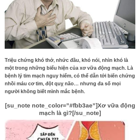
Triệu chứng khó thở, nhức đầu, khó nói, nhìn khó là
một trong những biểu hiện của xơ vữa động mạch. Là
bệnh lý tim mạch nguy hiểm, có thể dẫn tới biến chứng
nhồi máu cơ tim, đột quỵ não… nhưng đa số mọi
người không biết mình mắc bệnh.
[su_note note_color=”#fbb3ae”]
Xơ vữa động
mạch là gì?
[/su_note]