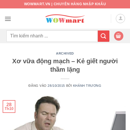
Bỏ
WOWMART.VN | CHUYÊN HÀNG NHẬP KHẨU
qua
nội
dung
Tìm
kiếm:
ARCHIVED
Xơ vữa động mạch – Kẻ giết người
thầm lặng
ĐĂNG VÀO
28/10/2015
BỞI
KHÁNH TRƯƠNG
28
Th10