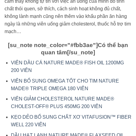
cảm thấy không tự tin với việc ăn uống của mình do tính
chất thói quen, sở thích, cách sinh hoạt không đủ chất,
không lành mạnh cũng nên thêm vào khẩu phần ăn hàng
ngày là những viên uống giảm cholesterol, thuốc hỗ trợ tim
mạch…
[su_note note_color=”#fbb3ae”]
Có thể bạn
quan tâm
[/su_note]
VIÊN DẦU CÁ NATURE MADE® FISH OIL 1200MG
200 VIÊN
VIÊN BỔ SUNG OMEGA TỐT CHO TIM NATURE
MADE® TRIPLE OMEGA 180 VIÊN
VIÊN GIẢM CHOLESTEROL NATURE MADE®
CHOLEST-OFF® PLUS 450MG 200 VIÊN
KẸO DẺO BỔ SUNG CHẤT XƠ VITAFUSION™ FIBER
WELL 220 VIÊN
DẦU HẠT LANH NATURE MADE® FLAXSEED OIL