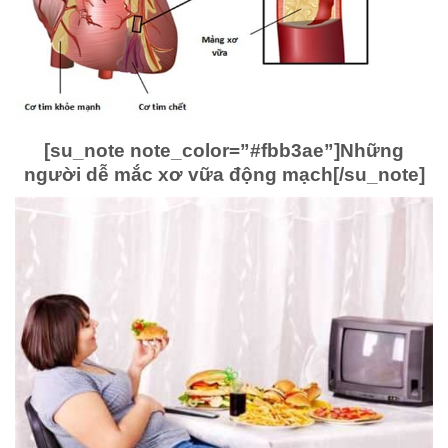
[su_note note_color=”#fbb3ae”]
Những
người dễ mắc xơ vữa động mạch
[/su_note]