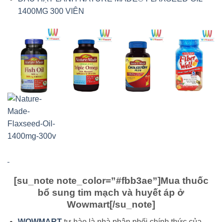
1400MG 300 VIÊN
[su_note note_color=”#fbb3ae”]
Mua thuốc
bổ sung tim mạch và huyết áp ở
Wowmart
[/su_note]
WOWMART
tự hào là nhà phân phối chính thức của