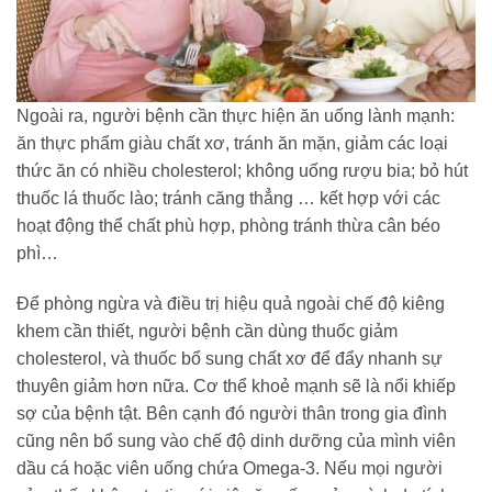
Ngoài ra, người bệnh cần thực hiện ăn uống lành mạnh:
ăn thực phẩm giàu chất xơ, tránh ăn mặn, giảm các loại
thức ăn có nhiều cholesterol; không uống rượu bia; bỏ hút
thuốc lá thuốc lào; tránh căng thẳng … kết hợp với các
hoạt động thể chất phù hợp, phòng tránh thừa cân béo
phì…
Để phòng ngừa và điều trị hiệu quả ngoài chế độ kiêng
khem cần thiết, người bệnh cần dùng thuốc giảm
cholesterol, và thuốc bổ sung chất xơ để đẩy nhanh sự
thuyên giảm hơn nữa. Cơ thể khoẻ mạnh sẽ là nổi khiếp
sợ của bệnh tật. Bên cạnh đó người thân trong gia đình
cũng nên bổ sung vào chế độ dinh dưỡng của mình viên
dầu cá hoặc viên uống chứa Omega-3. Nếu mọi người