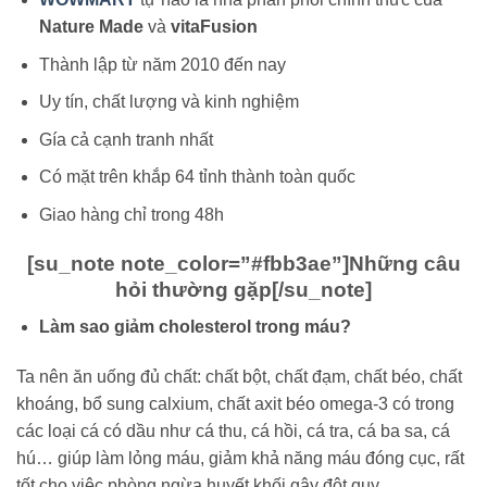
Nature Made
và
vitaFusion
Thành lập từ năm 2010 đến nay
Uy tín, chất lượng và kinh nghiệm
Gía cả cạnh tranh nhất
Có mặt trên khắp 64 tỉnh thành toàn quốc
Giao hàng chỉ trong 48h
[su_note note_color=”#fbb3ae”]
Những câu
hỏi thường gặp
[/su_note]
Làm sao giảm cholesterol trong máu?
Ta nên ăn uống đủ chất: chất bột, chất đạm, chất béo, chất
khoáng, bổ sung calxium, chất axit béo omega-3 có trong
các loại cá có dầu như cá thu, cá hồi, cá tra, cá ba sa, cá
hú… giúp làm lỏng máu, giảm khả năng máu đóng cục, rất
tốt cho việc phòng ngừa huyết khối gây đột quỵ.