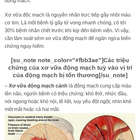
động mạch.
Xơ vữa độc mạch là nguyên nhân trực tiếp gây nhồi máu
cơ tim. Là một bệnh lý gây tử vong nhanh chóng, có tới
30% bệnh nhân chết trước khi kịp đến bệnh viện. Vì vậy,
cần tầm soát sớm xơ vữa động mạch để ngăn ngừa biến
chứng nguy hiểm.
[su_note note_color=”#fbb3ae”]
Các triệu
chứng của xơ vữa động mạch tuỳ vào vị trí
của động mạch bị tổn thương
[/su_note]
–
Xơ vữa động mạch cảnh
là động mạch cung cấp máu
lên não, người bệnh có triệu chứng: khó thở, nhức đầu,
nói ngọng hoặc khó nói, tê liệt, suy yếu đột ngột, nhìn khó
một mắt hoặc cả hai mắt.