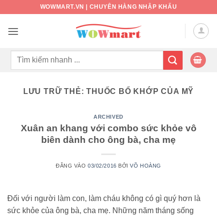
Bỏ
WOWMART.VN | CHUYÊN HÀNG NHẬP KHẨU
qua
nội
dung
Tìm
kiếm:
LƯU TRỮ THẺ:
THUỐC BỔ KHỚP CỦA MỸ
ARCHIVED
Xuân an khang với combo sức khỏe vô
biên dành cho ông bà, cha mẹ
ĐĂNG VÀO
03/02/2016
BỞI
VÕ HOÀNG
Đối với người làm con, làm cháu không có gì quý hơn là
sức khỏe của ông bà, cha mẹ. Những năm tháng sống