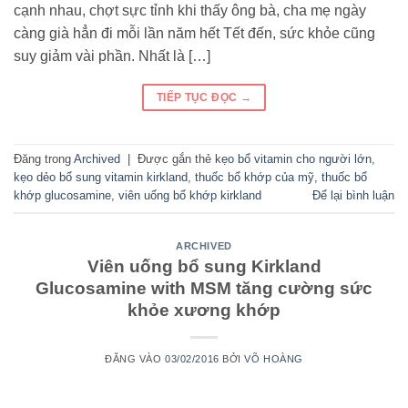
cạnh nhau, chợt sực tỉnh khi thấy ông bà, cha mẹ ngày
càng già hẳn đi mỗi lần năm hết Tết đến, sức khỏe cũng
suy giảm vài phần. Nhất là […]
TIẾP TỤC ĐỌC
→
Đăng trong
Archived
|
Được gắn thẻ
kẹo bổ vitamin cho người lớn
,
kẹo dẻo bổ sung vitamin kirkland
,
thuốc bổ khớp của mỹ
,
thuốc bổ
khớp glucosamine
,
viên uống bổ khớp kirkland
Để lại bình luận
ARCHIVED
Viên uống bổ sung Kirkland
Glucosamine with MSM tăng cường sức
khỏe xương khớp
ĐĂNG VÀO
03/02/2016
BỞI
VÕ HOÀNG