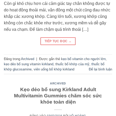
Còn gì khó chịu hơn cái cảm giác tay chân không được tự
do hoạt động thoải mái, vận động một chút cũng đau nhức
khắp các xương khớp. Càng lớn tuổi, xương khớp cũng
không còn chắc khỏe như trước, xương mềm và dễ gãy
nếu va chạm. Để làm chậm quá trình thoái […]
TIẾP TỤC ĐỌC
→
Đăng trong
Archived
|
Được gắn thẻ
kẹo bổ vitamin cho người lớn
,
kẹo dẻo bổ sung vitamin kirkland
,
thuốc bổ khớp của mỹ
,
thuốc bổ
khớp glucosamine
,
viên uống bổ khớp kirkland
Để lại bình luận
ARCHIVED
Kẹo dẻo bổ sung Kirkland Adult
Multivitamin Gummies chăm sóc sức
khỏe toàn diện
ĐĂNG VÀO
03/02/2016
BỞI
VÕ HOÀNG