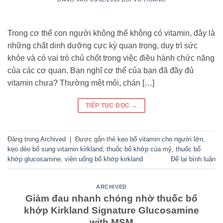
Trong cơ thể con người không thể không có vitamin, đây là
những chất dinh dưỡng cực kỳ quan trọng, duy trì sức
khỏe và có vai trò chủ chốt trong việc điều hành chức năng
của các cơ quan. Bạn nghĩ cơ thể của bạn đã đầy đủ
vitamin chưa? Thường mệt mỏi, chán […]
TIẾP TỤC ĐỌC
→
Đăng trong
Archived
|
Được gắn thẻ
kẹo bổ vitamin cho người lớn
,
kẹo dẻo bổ sung vitamin kirkland
,
thuốc bổ khớp của mỹ
,
thuốc bổ
khớp glucosamine
,
viên uống bổ khớp kirkland
Để lại bình luận
ARCHIVED
Giảm đau nhanh chóng nhờ thuốc bổ
khớp Kirkland Signature Glucosamine
with MSM