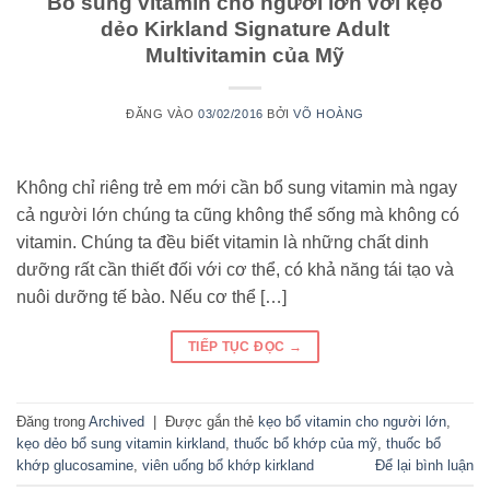
Bổ sung vitamin cho người lớn với kẹo
dẻo Kirkland Signature Adult
Multivitamin của Mỹ
ĐĂNG VÀO
03/02/2016
BỞI
VÕ HOÀNG
Không chỉ riêng trẻ em mới cần bổ sung vitamin mà ngay
cả người lớn chúng ta cũng không thể sống mà không có
vitamin. Chúng ta đều biết vitamin là những chất dinh
dưỡng rất cần thiết đối với cơ thể, có khả năng tái tạo và
nuôi dưỡng tế bào. Nếu cơ thể […]
TIẾP TỤC ĐỌC
→
Đăng trong
Archived
|
Được gắn thẻ
kẹo bổ vitamin cho người lớn
,
kẹo dẻo bổ sung vitamin kirkland
,
thuốc bổ khớp của mỹ
,
thuốc bổ
khớp glucosamine
,
viên uống bổ khớp kirkland
Để lại bình luận