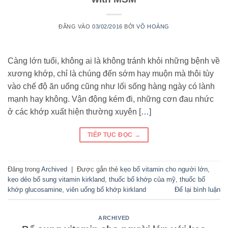
ĐĂNG VÀO
03/02/2016
BỞI
VÕ HOÀNG
Càng lớn tuổi, không ai là không tránh khỏi những bệnh về
xương khớp, chỉ là chúng đến sớm hay muộn mà thôi tùy
vào chế độ ăn uống cũng như lối sống hàng ngày có lành
mạnh hay không. Vận động kém đi, những cơn đau nhức
ở các khớp xuất hiện thường xuyên […]
TIẾP TỤC ĐỌC
→
Đăng trong
Archived
|
Được gắn thẻ
kẹo bổ vitamin cho người lớn
,
kẹo dẻo bổ sung vitamin kirkland
,
thuốc bổ khớp của mỹ
,
thuốc bổ
khớp glucosamine
,
viên uống bổ khớp kirkland
Để lại bình luận
ARCHIVED