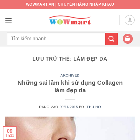
Bỏ
WOWMART.VN | CHUYÊN HÀNG NHẬP KHẨU
qua
nội
dung
Tìm
kiếm:
LƯU TRỮ THẺ:
LÀM ĐẸP DA
ARCHIVED
Những sai lầm khi sử dụng Collagen
làm đẹp da
ĐĂNG VÀO
09/11/2015
BỞI
THU HỒ
09
Th11