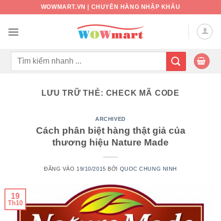
Bỏ
WOWMART.VN | CHUYÊN HÀNG NHẬP KHẨU
qua
nội
dung
Tìm
kiếm:
LƯU TRỮ THẺ:
CHECK MÃ CODE
ARCHIVED
Cách phân biệt hàng thật giả của
thương hiệu Nature Made
ĐĂNG VÀO
19/10/2015
BỞI
QUOC CHUNG NINH
19
Th10