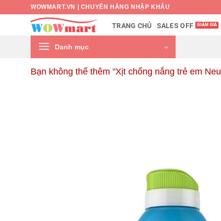
Bỏ
WOWMART.VN | CHUYÊN HÀNG NHẬP KHẨU
qua
SALES OFF
TRANG CHỦ
nội
dung
Danh mục
Bạn không thể thêm "Xịt chống nắng trẻ em Neu