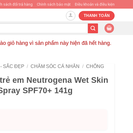
h sách đổi trả hàng
Chính sách bảo mật
Điều khoản và điều kiện
THANH TOÁN
o giỏ hàng vì sản phẩm này hiện đã hết hàng.
- SẮC ĐẸP
/
CHĂM SÓC CÁ NHÂN
/
CHỐNG
 trẻ em Neutrogena Wet Skin
Spray SPF70+ 141g