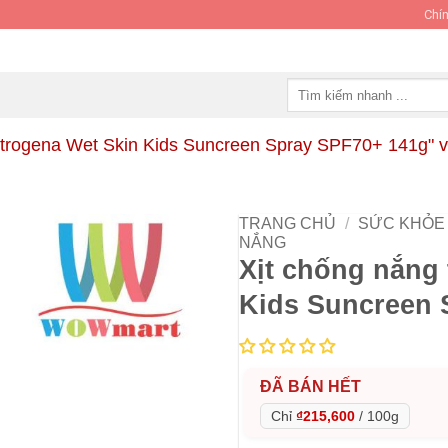
Chín
Tìm
kiếm:
trogena Wet Skin Kids Suncreen Spray SPF70+ 141g" và
TRANG CHỦ
/
SỨC KHỎE 
NẮNG
Xịt chống nắng
Kids Suncreen 
ĐÃ BÁN HẾT
Chỉ
₫215,600
/
100g