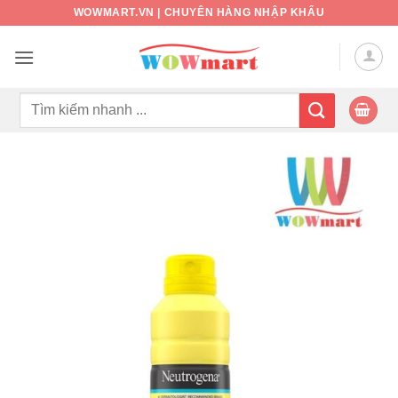
Bỏ
WOWMART.VN | CHUYÊN HÀNG NHẬP KHẨU
qua
nội
dung
Tìm
kiếm: