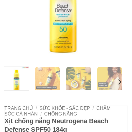
TRANG CHỦ
/
SỨC KHỎE - SẮC ĐẸP
/
CHĂM
SÓC CÁ NHÂN
/
CHỐNG NẮNG
Xịt chống nắng Neutrogena Beach
Defense SPF50 184g