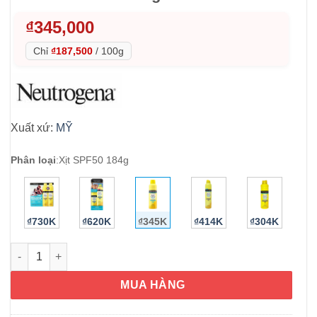
₫
345,000
Chỉ
₫187,500
/
100g
Xuất xứ:
MỸ
Phân loại
:
Xịt SPF50 184g
₫730K
₫620K
₫345K
₫414K
₫304K
Xịt chống nắng Neutrogena Beach Defense SPF50 184g số lượ
MUA HÀNG