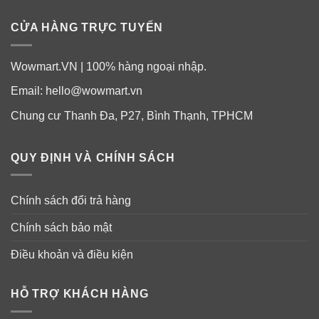
CỬA HÀNG TRỰC TUYẾN
✓ Ngăn chặn sự hình thành của melamin do tia UVA
gây ra.
Wowmart.VN | 100% hàng ngoại nhập.
✓ Có xịt chống nắng Neutrogena Beach Defense
Email:
hello@wowmart.vn
SPF70, bạn hoàn toàn có thể yên tâm vui chơi, hoạt
Chung cư Thanh Đa, P27, Bình Thạnh, TPHCM
động ngoài trời, tắm biển mà không sợ da bị tổn
thương. Sản phẩm được các cô gái Mỹ ưu tiên lựa
chọn, đã có mặt tại hơn 50 quốc gia để phục vụ cho nhu
QUY ĐỊNH VÀ CHÍNH SÁCH
cầu chăm sóc da của chị em phụ nữ.
Chính sách đổi trả hàng
Chính sách bảo mật
Điều khoản và điều kiện
HỖ TRỢ KHÁCH HÀNG