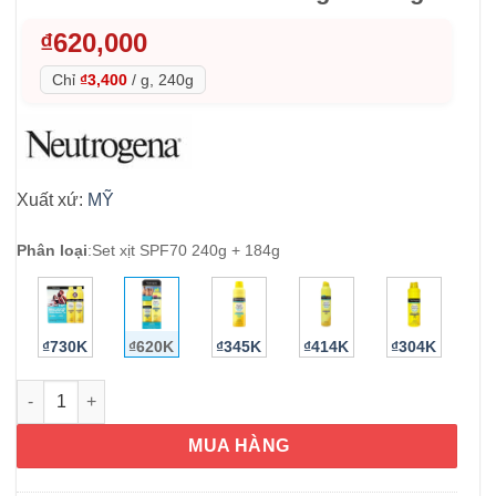
₫
620,000
Chỉ
₫3,400
/
g, 240g
Xuất xứ:
MỸ
Phân loại
:
Set xịt SPF70 240g + 184g
₫730K
₫620K
₫345K
₫414K
₫304K
Set 2 xịt chống nắng Neutrogena Beach Defense SPF70 184g v
MUA HÀNG