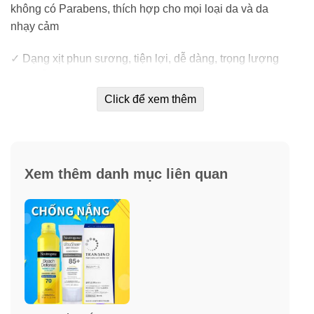
không có Parabens, thích hợp cho mọi loại da và da
nhạy cảm
✓ Dạng xịt phun sương, tiện lợi, dễ dàng, trọng lượng
nhẹ, dễ dàng hấp thu vào da.
Click để xem thêm
✓ Không bị trôi bởi mồ hôi.
✓ Chống nắng hiệu quả, bảo vệ làn da trước cả UVA và
UVB với chỉ số SPF lý tưởng, phù hợp với mùa hè tại
Xem thêm danh mục liên quan
Việt Nam.
✓ Xịt chống nắng Neutrogena Beach Defense SPF70
không gây nhờn rít, không để lại vệt trắng như kem
chống nắng thông thường.