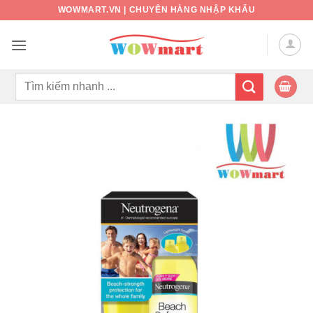
Bỏ
WOWMART.VN | CHUYÊN HÀNG NHẬP KHẨU
qua
nội
dung
Tìm
kiếm: