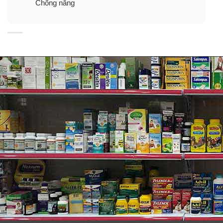
Chống nắng
Công dụng
✓ Ngăn chặn sự ảnh hưởng của ánh nắng mặt trời đến
da, giúp làn da khỏe mạnh, không bị sạm đen, bỏng rát
khi tiếp xúc với ánh nắng.