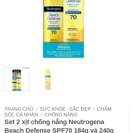
TRANG CHỦ
/
SỨC KHỎE - SẮC ĐẸP
/
CHĂM
SÓC CÁ NHÂN
/
CHỐNG NẮNG
Set 2 xịt chống nắng Neutrogena
Beach Defense SPF70 184g và 240g