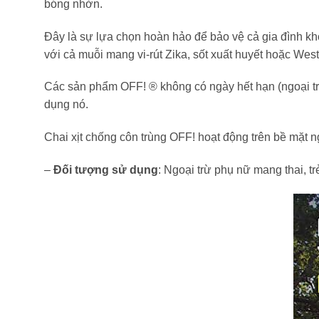
bóng nhờn.
Đây là sự lựa chọn hoàn hảo để bảo vệ cả gia đình khỏ
với cả muỗi mang vi-rút Zika, sốt xuất huyết hoặc West
Các sản phẩm OFF! ® không có ngày hết hạn (ngoại trừ
dụng nó.
Chai xịt chống côn trùng OFF! hoạt động trên bề mặt ng
–
Đối tượng sử dụng
: Ngoại trừ phụ nữ mang thai, trẻ