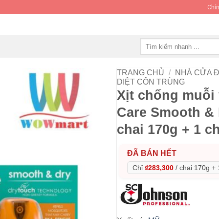
Chín
Tìm
kiếm:
TRANG CHỦ
/
NHÀ CỬA Đ
DIỆT CÔN TRÙNG
Xịt chống muỗi 
Care Smooth & D
chai 170g + 1 ch
ĐÃ BÁN HẾT
Chỉ
₫283,300
/
chai 170g + 