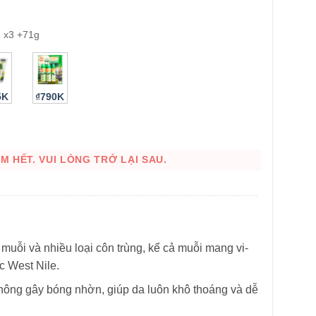
 x3 +71g
5K
₫790K
 HẾT. VUI LÒNG TRỞ LẠI SAU.
HÌNH THẬT
muỗi và nhiều loại côn trùng, kể cả muỗi mang vi-
ặc West Nile.
hông gây bóng nhờn, giúp da luôn khô thoáng và dễ