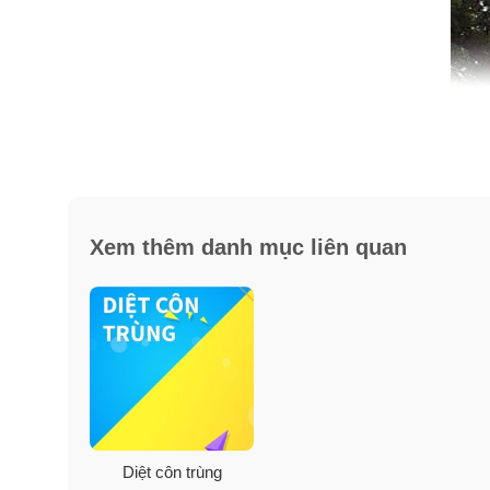
Xem thêm danh mục liên quan
Thành phần xịt chống muỗi và 
Thành phần
: DEET 15%
Diệt côn trùng