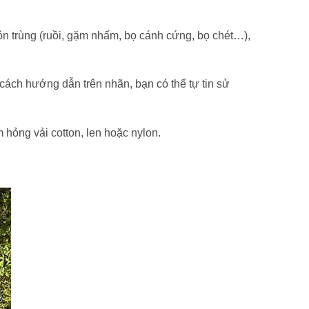
côn trùng (ruồi, gặm nhấm, bọ cánh cứng, bọ chét…),
cách hướng dẫn trên nhãn, bạn có thể tự tin sử
 hỏng vải cotton, len hoặc nylon.