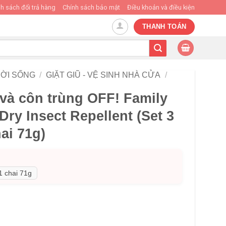
h sách đổi trả hàng
Chính sách bảo mật
Điều khoản và điều kiện
THANH TOÁN
ỜI SỐNG
/
GIẶT GIŨ - VỆ SINH NHÀ CỬA
/
và côn trùng OFF! Family
ry Insect Repellent (Set 3
ai 71g)
1 chai 71g