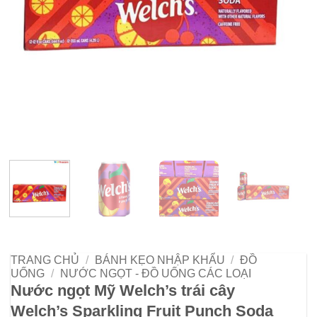
TRANG CHỦ
/
BÁNH KẸO NHẬP KHẨU
/
ĐỒ
UỐNG
/
NƯỚC NGỌT - ĐỒ UỐNG CÁC LOẠI
Nước ngọt Mỹ Welch’s trái cây
Welch’s Sparkling Fruit Punch Soda