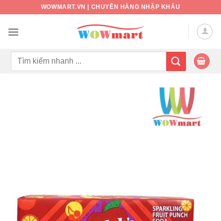
Bỏ
WOWMART.VN | CHUYÊN HÀNG NHẬP KHẨU
qua
nội
dung
Tìm
kiếm: