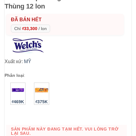
Thùng 12 lon
ĐÃ BÁN HẾT
Chỉ
₫33,300
/
lon
Xuất xứ:
MỸ
Phân loại
:
₫469K
₫375K
SẢN PHẨM NÀY ĐANG TẠM HẾT. VUI LÒNG TRỞ
LẠI SAU.