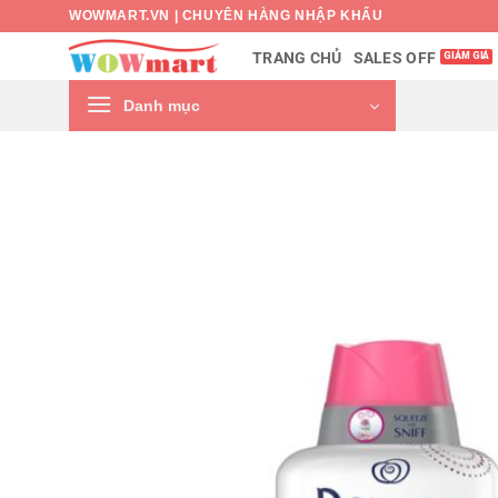
Bỏ
WOWMART.VN | CHUYÊN HÀNG NHẬP KHẨU
qua
SALES OFF
TRANG CHỦ
nội
dung
Danh mục