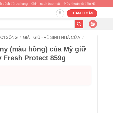
h sách đổi trả hàng
Chính sách bảo mật
Điều khoản và điều kiện
THANH TOÁN
ỜI SỐNG
/
GIẶT GIŨ - VỆ SINH NHÀ CỬA
/
wny (màu hồng) của Mỹ giữ
 Fresh Protect 859g