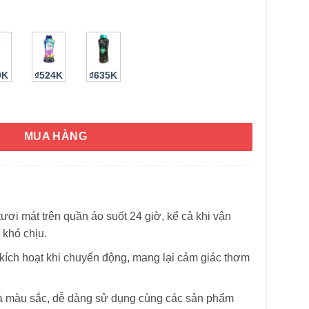
9K
₫524K
₫635K
 của Mỹ giữ thơm lâu Downy Fresh Protect 859g số lượng
MUA HÀNG
ơi mát trên quần áo suốt 24 giờ, kể cả khi vận
 khó chịu.
ích hoạt khi chuyển động, mang lại cảm giác thơm
HÌNH THẬT
và màu sắc, dễ dàng sử dụng cùng các sản phẩm