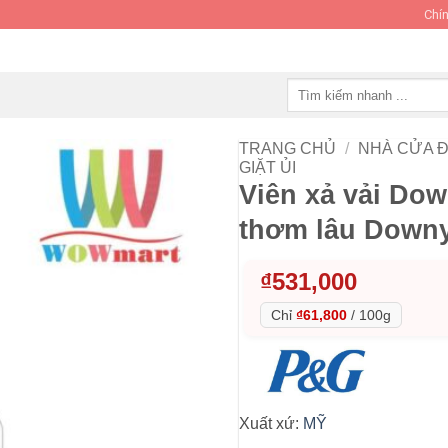
Chín
Tìm
kiếm:
TRANG CHỦ
/
NHÀ CỬA Đ
GIẶT ỦI
Viên xả vải Do
thơm lâu Downy
₫
531,000
Chỉ
₫61,800
/
100g
Xuất xứ:
MỸ