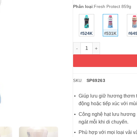
Phân loại
:
Fresh Protect 859g
₫524K
₫531K
₫64
Viên xả vải Downy (màu hồng)
SP69263
SKU:
Giúp lưu giữ hương thơm tư
động hoặc tiếp xúc với mùi
Công nghệ hạt lưu hương k
ngát mỗi khi di chuyển.
Phù hợp với mọi loại vải 