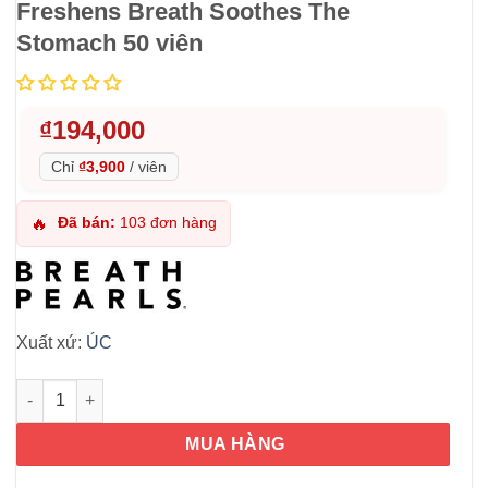
Freshens Breath Soothes The
Stomach 50 viên
₫
194,000
Chỉ
₫3,900
/
viên
Đã bán:
103 đơn hàng
🔥
Xuất xứ:
ÚC
Viên uống thơm miệng Breath Pearls Freshens Breath Soothes
MUA HÀNG