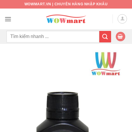
Bỏ
WOWMART.VN | CHUYÊN HÀNG NHẬP KHẨU
qua
nội
dung
Tìm
kiếm: