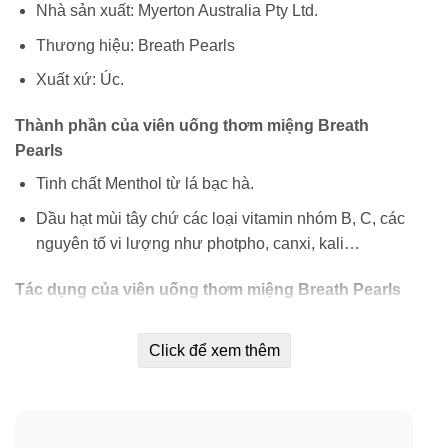
Nhà sản xuất: Myerton Australia Pty Ltd.
Thương hiệu: Breath Pearls
Xuất xứ: Úc.
Thành phần của viên uống thơm miệng Breath
Pearls
Tinh chất Menthol từ lá bạc hà.
Dầu hạt mùi tây chứ các loại vitamin nhóm B, C, các
nguyên tố vi lượng như photpho, canxi, kali…
Tác dụng của viên uống thơm miệng Breath Pearls
Loại bỏ dứt điểm mùi hôi miệng khó chịu, kể cả mùi
hôi xuất phát từ các bệnh đường tiêu hóa, viêm
Click để xem thêm
xoang…
Giữ ẩm cho khoang miệng, ngăn ngừa tình trạng khô
miệng, giúp người dùng luôn cảm thấy thoải mái, dễ