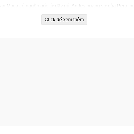
ian Maca có nguồn gốc từ dãy núi Andes hoang sơ của Peru, n
t, người mà cùng Trunature cam kết về một thương mại công bằ
Click để xem thêm
với chiết xuất gạo hữu cơ và chất xơ hữu cơ, sau đó được lấp
hữu cơ. Điều đó làm cho viên uống hỗ trợ sức khỏe nam và nữ 