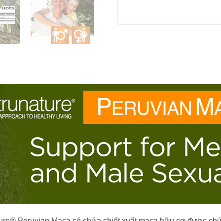
ture® Peruvian Maca có chứa chiết xuất maca hữu cơ được ch