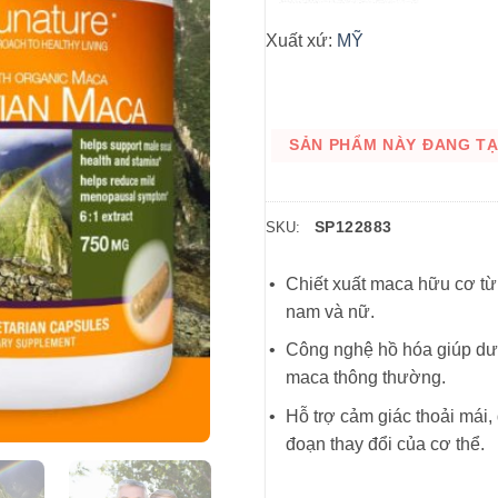
Xuất xứ:
MỸ
SẢN PHẨM NÀY ĐANG TẠM
SP122883
SKU:
Chiết xuất maca hữu cơ từ
nam và nữ.
Công nghệ hồ hóa giúp dưỡ
maca thông thường.
Hỗ trợ cảm giác thoải mái, 
đoạn thay đổi của cơ thể.