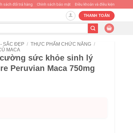
h sách đổi trả hàng
Chính sách bảo mật
Điều khoản và điều kiện
THANH TOÁN
- SẮC ĐẸP
/
THỰC PHẨM CHỨC NĂNG
/
CỦ MACA
 cường sức khỏe sinh lý
re Peruvian Maca 750mg