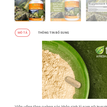
MÔ TẢ
THÔNG TIN BỔ SUNG
Viên uống tăng cường sức khỏe sinh lý nam nữ truna