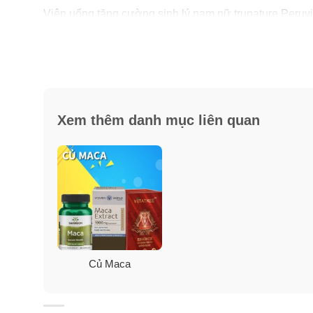
Viên uống tăng cường sinh lý nam nữ trunature Peruv
ngũ Trunature chỉ làm việc với những người trồng trọ
Maca của Trunature được chứng nhận hữu cơ, kết hợp 
Pullulan là một loại polysacarit cũng được sản xuất 
tuyệt đối qua từng khâu chế biến.
Xem thêm danh mục liên quan
Củ Maca