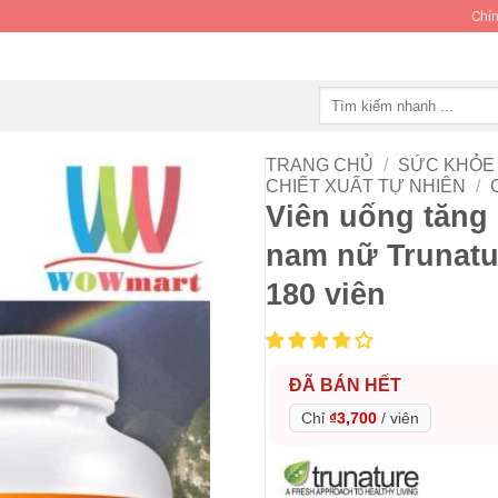
Chín
Tìm
kiếm:
TRANG CHỦ
/
SỨC KHỎE 
CHIẾT XUẤT TỰ NHIÊN
/
Viên uống tăng
nam nữ Trunatu
180 viên
ĐÃ BÁN HẾT
Chỉ
₫3,700
/
viên