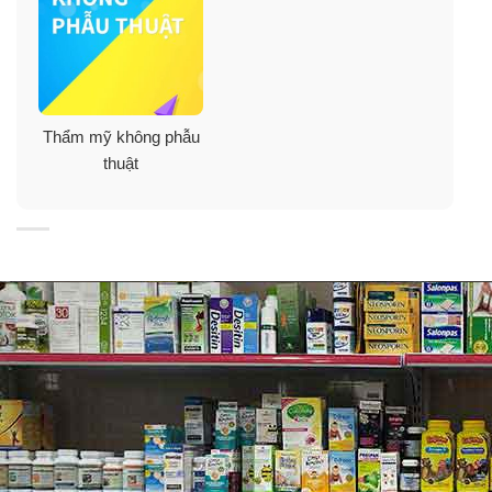
Thẩm mỹ không phẫu
thuật
Thành phần:
– Chiết xuất Aguaje
: giàu hàm lượng estrogen giúp
tăng kích thước vòng 1, vòng 3 tự nhiên và làm tăng nội
tiết tố trong cơ thể. Ngoài ra, trong hạt Aguaje còn chứa
nhiều vitamin C, vitamin E, vitamin A giúp làm đẹp da,
chống oxy hóa và tốt cho sinh lý nữ.