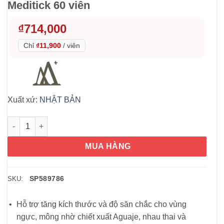
Meditick 60 viên
₫
714,000
Chỉ
₫11,900
/
viên
Xuất xứ:
NHẬT BẢN
Viên uống nở ngực B-Up Miracle+ Bio Meditick 60 viên số lượn
MUA HÀNG
SP589786
SKU:
Hỗ trợ tăng kích thước và độ săn chắc cho vùng
ngực, mông nhờ chiết xuất Aguaje, nhau thai và