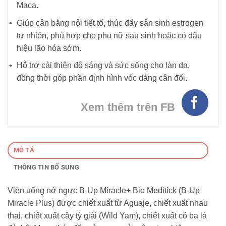
Maca.
Giúp cân bằng nội tiết tố, thúc đẩy sản sinh estrogen
tự nhiên, phù hợp cho phụ nữ sau sinh hoặc có dấu
hiệu lão hóa sớm.
Hỗ trợ cải thiện độ sáng và sức sống cho làn da,
đồng thời góp phần định hình vóc dáng cân đối.
Xem thêm trên FB
MÔ TẢ
THÔNG TIN BỔ SUNG
Viên uống nở ngực B-Up Miracle+ Bio Meditick (B-Up
Miracle Plus) được chiết xuất từ Aguaje, chiết xuất nhau
thai, chiết xuất cây tỳ giải (Wild Yam), chiết xuất cỏ ba lá