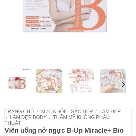
TRANG CHỦ
/
SỨC KHỎE - SẮC ĐẸP
/
LÀM ĐẸP
/
LÀM ĐẸP BODY
/
THẨM MỸ KHÔNG PHẪU
THUẬT
Viên uống nở ngực B-Up Miracle+ Bio