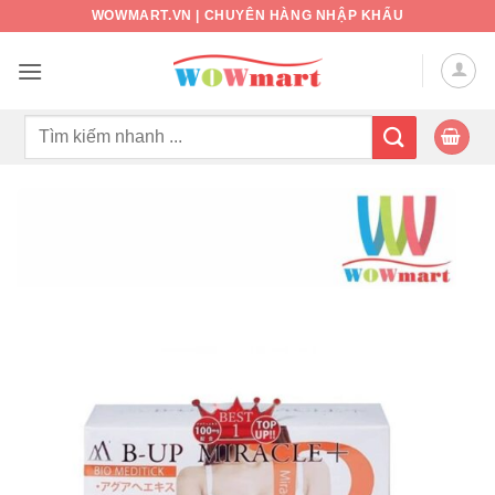
Bỏ
WOWMART.VN | CHUYÊN HÀNG NHẬP KHẨU
qua
nội
dung
Tìm
kiếm: