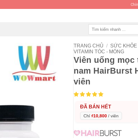
Chín
Tìm
kiếm:
TRANG CHỦ
/
SỨC KHỎE 
VITAMIN TÓC - MÓNG
Viên uống mọc 
nam HairBurst H
viên
ĐÃ BÁN HẾT
Chỉ
₫10,800
/
viên