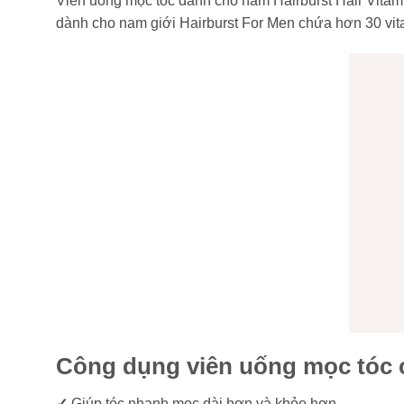
Viên uống mọc tóc dành cho nam Hairburst Hair Vitamin
dành cho nam giới Hairburst For Men chứa hơn 30 vit
Công dụng viên uống mọc tóc c
✓
Giúp tóc nhanh mọc dài hơn và khỏe hơn.