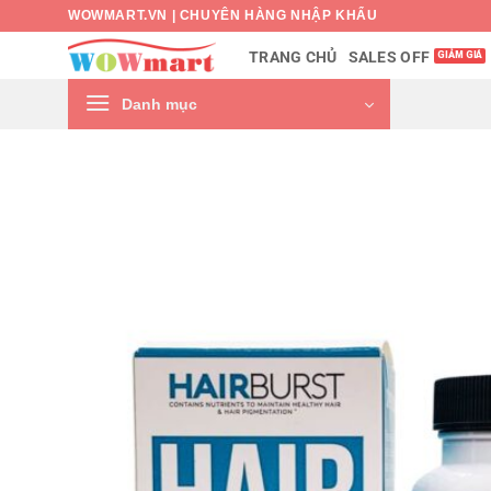
Bỏ
WOWMART.VN | CHUYÊN HÀNG NHẬP KHẨU
qua
SALES OFF
TRANG CHỦ
nội
dung
Danh mục