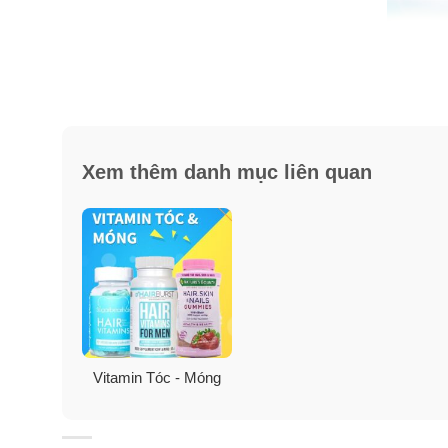
Xem thêm danh mục liên quan
Thành phần viên uống mọc tóc 
Hairburst là một sản phẩm cao cấp với các thành phầ
chấp thuận để đảm bảo chất lượng và sự an tâm cho n
hiệu quả.
Vitamin Tóc - Móng