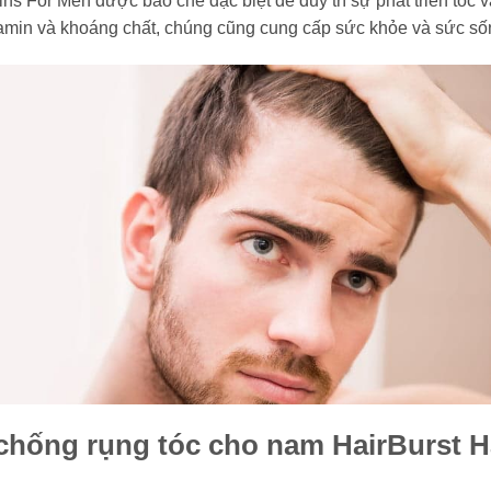
s For Men được bào chế đặc biệt để duy trì sự phát triển tóc 
amin và khoáng chất, chúng cũng cung cấp sức khỏe và sức số
hống rụng tóc cho nam HairBurst H