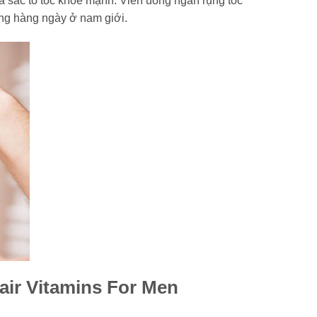
và sắc tố tóc khỏe mạnh. Viên uống ngăn rụng tóc
ng hàng ngày ở nam giới.
air Vitamins For Men