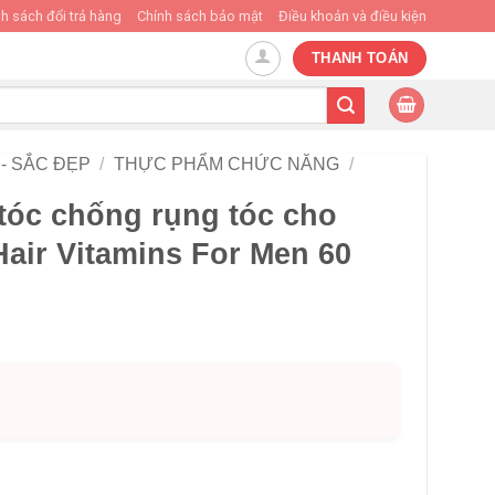
h sách đổi trả hàng
Chính sách bảo mật
Điều khoản và điều kiện
THANH TOÁN
- SẮC ĐẸP
/
THỰC PHẨM CHỨC NĂNG
/
tóc chống rụng tóc cho
air Vitamins For Men 60