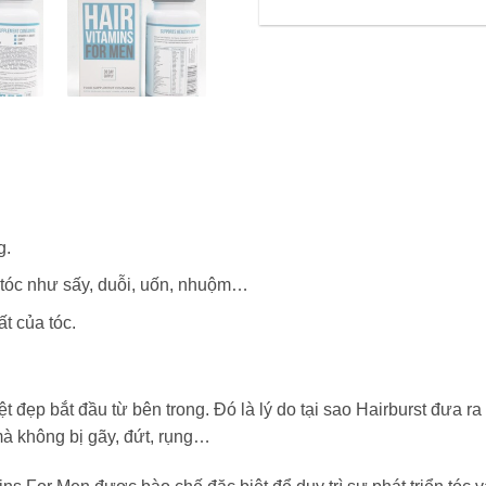
g.
 tóc như sấy, duỗi, uốn, nhuộm…
t của tóc.
ệt đẹp bắt đầu từ bên trong. Đó là lý do tại sao Hairburst đưa 
mà không bị gãy, đứt, rụng…