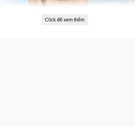
Click để xem thêm
chống rụng tóc cho nam HairBurst H
n cao cấp. Sản phẩm của Hairburst được sản xuất tại Vương q
gười dùng. Hair Burst chỉ sử dụng các thành phần tốt, được FD