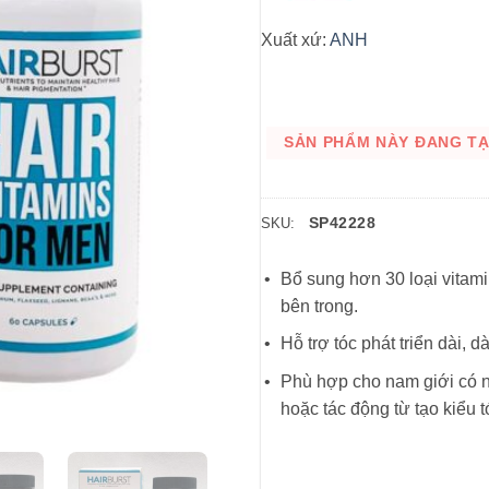
Xuất xứ:
ANH
SẢN PHẨM NÀY ĐANG TẠM
SP42228
SKU:
Bổ sung hơn 30 loại vitam
bên trong.
Hỗ trợ tóc phát triển dài, d
Phù hợp cho nam giới có nh
hoặc tác động từ tạo kiểu t