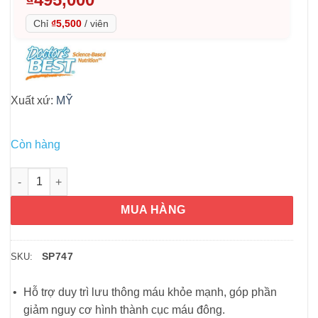
Chỉ
₫5,500
/
viên
Xuất xứ:
MỸ
Còn hàng
Viên uống ngăn ngừa và hỗ trợ sau tai biến Doctor's Best Natt
MUA HÀNG
SP747
SKU:
Hỗ trợ duy trì lưu thông máu khỏe mạnh, góp phần
giảm nguy cơ hình thành cục máu đông.