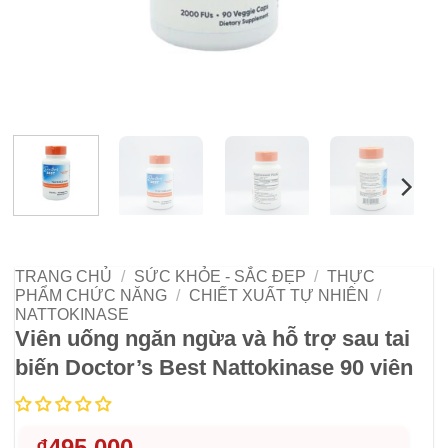
TRANG CHỦ
/
SỨC KHỎE - SẮC ĐẸP
/
THỰC
PHẨM CHỨC NĂNG
/
CHIẾT XUẤT TỰ NHIÊN
/
NATTOKINASE
Viên uống ngăn ngừa và hỗ trợ sau tai
biến Doctor’s Best Nattokinase 90 viên
₫
495,000