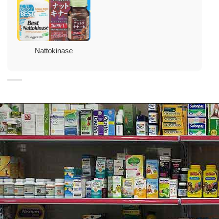
huyết tương, bao gồm các cục máu đông. Hiệu quả
thuần của việc giảm các protein này là một điều chế
trong lưu thông máu và hệ tuần hoàn. Những ảnh
hưởng này đã được chứng minh trong các nghiên cứu
Nattokinase
ngẫu nhiên.