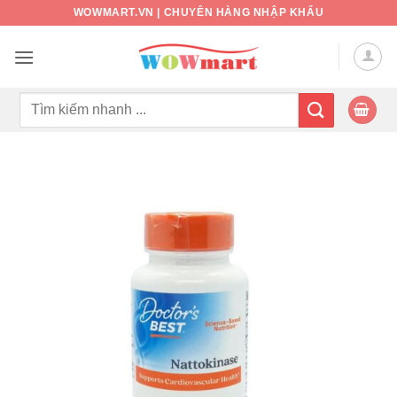
Bỏ
WOWMART.VN | CHUYÊN HÀNG NHẬP KHẨU
qua
nội
dung
Tìm
kiếm: