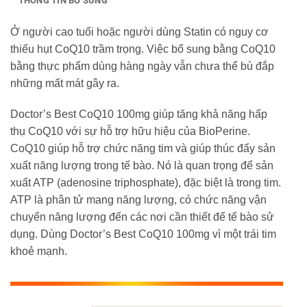
THÔNG TIN BỔ SUNG
Ở người cao tuổi hoặc người dùng Statin có nguy cơ
thiếu hụt CoQ10 trầm trọng. Việc bổ sung bằng CoQ10
bằng thực phẩm dùng hàng ngày vẫn chưa thể bù đắp
những mất mát gây ra.
Doctor’s Best CoQ10 100mg giúp tăng khả năng hấp
thụ CoQ10 với sự hỗ trợ hữu hiệu của BioPerine.
CoQ10 giúp hỗ trợ chức năng tim và giúp thúc đẩy sản
xuất năng lượng trong tế bào. Nó là quan trọng để sản
xuất ATP (adenosine triphosphate), đặc biệt là trong tim.
ATP là phân tử mang năng lượng, có chức năng vận
chuyển năng lượng đến các nơi cần thiết để tế bào sử
dụng. Dùng Doctor’s Best CoQ10 100mg vì một trái tim
khoẻ mạnh.