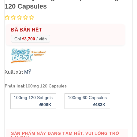
120 Capsules
ĐÃ BÁN HẾT
Chỉ
₫3,700
/
viên
Xuất xứ:
MỸ
Phân loại
:
100mg 120 Capsules
100mg 120 Softgels
100mg 60 Capsules
₫606K
₫483K
SẢN PHẨM NÀY ĐANG TẠM HẾT. VUI LÒNG TRỞ