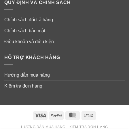
QUY ĐỊNH VÀ CHÍNH SÁCH
USP đã công nhận CoQ10 được lên men tự nhiên.
Dầu ôliu nguyên chất (không GMO), sáp ong, lecithin
Chính sách đổi trả hàng
đậu nành, dầu hương thảo.
Chính sách bảo mật
Dạng viên nang mềm (gelatin, glycerin, nước tinh khiết).
Điều khoản và điều kiện
Viên uống hỗ trợ tim mạch Doctor’s Best CoQ10 100mg
HỖ TRỢ KHÁCH HÀNG
chứa đậu nành, và không chứa gluten.
Hướng dẫn mua hàng
Kiểm tra đơn hàng
Visa
PayPal
MasterCard
Cash
On
HƯỚNG DẪN MUA HÀNG
KIỂM TRA ĐƠN HÀNG
Delivery