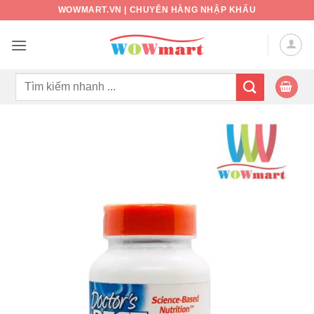
Bỏ
WOWMART.VN | CHUYÊN HÀNG NHẬP KHẨU
qua
nội
dung
Tìm
kiếm: