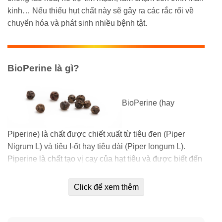
kinh… Nếu thiếu hụt chất này sẽ gây ra các rắc rối về
chuyển hóa và phát sinh nhiều bệnh tật.
BioPerine là gì?
BioPerine (hay
Piperine) là chất được chiết xuất từ tiêu đen (Piper
Nigrum L) và tiêu I-ốt hay tiêu dài (Piper longum L).
Piperine là chất tạo vị cay của hạt tiêu và được biết đến
là chất bổ sung dưỡng chất giúp tăng khả năng hấp thụ
nhiều chất dinh dưỡng. Ngoài ra, Piperine còn có
Click để xem thêm
những tác dụng như tăng cường miễn dịch, ức chế khối
u và chống trầm cảm.