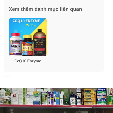
Xem thêm danh mục liên quan
Lợi ích từ viên uống hỗ trợ tim mạch
Doctor’s Best CoQ10 100mg
CoQ10 Enzyme
✓
Giúp thúc đẩy sức khoẻ tim mạch và năng lượng tế
bào.
✓
Giúp khôi phục CoQ10 có thể bị cạn kiệt bởi các loại