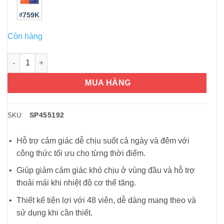
₫759K
Còn hàng
Viên uống giảm ho và cảm cúm Vicks DayQuil & NyQuil Severe 
MUA HÀNG
SP455192
SKU:
Hỗ trợ cảm giác dễ chịu suốt cả ngày và đêm với
công thức tối ưu cho từng thời điểm.
Giúp giảm cảm giác khó chịu ở vùng đầu và hỗ trợ
thoải mái khi nhiệt độ cơ thể tăng.
Thiết kế tiện lợi với 48 viên, dễ dàng mang theo và
sử dụng khi cần thiết.