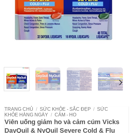
TRANG CHỦ
/
SỨC KHỎE - SẮC ĐẸP
/
SỨC
KHỎE HÀNG NGÀY
/
CẢM - HO
Viên uống giảm ho và cảm cúm Vicks
DayQuil & NyQuil Severe Cold & Flu