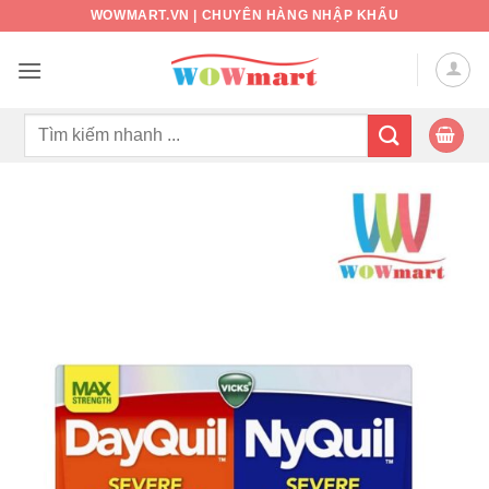
Bỏ
WOWMART.VN | CHUYÊN HÀNG NHẬP KHẨU
qua
nội
dung
Tìm
kiếm: