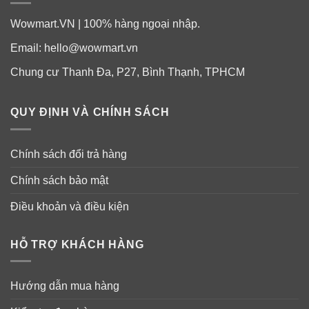
Nyquil Severe Cold & Flu Relief 48
Liquicaps ngày và đêm
Wowmart.VN | 100% hàng ngoại nhập.
Email:
hello@wowmart.vn
Chung cư Thanh Đa, P27, Bình Thạnh, TPHCM
QUY ĐỊNH VÀ CHÍNH SÁCH
Chính sách đổi trả hàng
Chính sách bảo mật
Điều khoản và điều kiện
HỖ TRỢ KHÁCH HÀNG
Hướng dẫn mua hàng