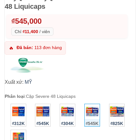
48 Liquicaps
₫
545,000
Chỉ
₫11,400
/
viên
Đã bán:
113 đơn hàng
🔥
Xuất xứ:
MỸ
Phân loại
:
Cặp Severe 48 Liquicaps
₫312K
₫545K
₫304K
₫545K
₫825K