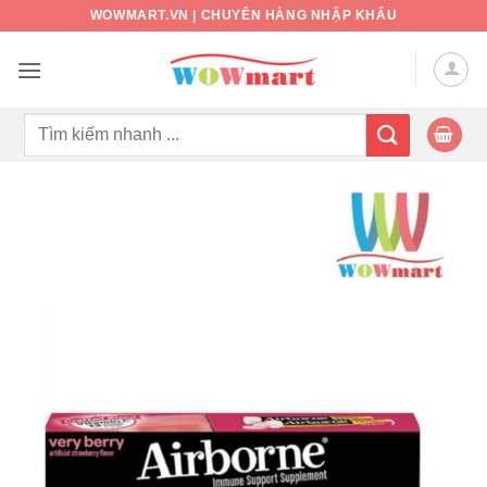
Bỏ
WOWMART.VN | CHUYÊN HÀNG NHẬP KHẨU
qua
nội
dung
Tìm
kiếm: