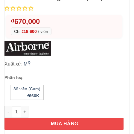
₫
670,000
Chỉ
₫18,600
/
viên
Xuất xứ:
MỸ
Phân loại
:
36 viên (Cam)
₫666K
Viên sủi C Airborne Immune Support Vitamin C 1000mg 36 viên 
MUA HÀNG