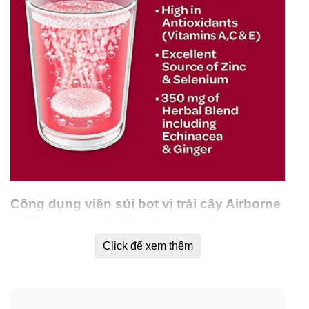
Công dụng viên sủi bọt vị trái cây Airborne
® Effervescent Tablets
Immune Support
Vitamin C 1000 mg
Click để xem thêm
✓
Hỗ trợ hệ miễn dịch cho cơ thể, ngăn ngừa nhiễm
khuẩn, và bệnh tật.