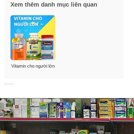
✓
Không chứa gluten hoặc chất bảo quản.
Xem thêm danh mục liên quan
✓
Công thức sủi bọt giúp hấp thụ hiệu quả nhanh
chóng.
✓
Hương vị tươi mát tự nhiên của cam, chanh, dâu tây
căng mọng.
Vitamin cho người lớn