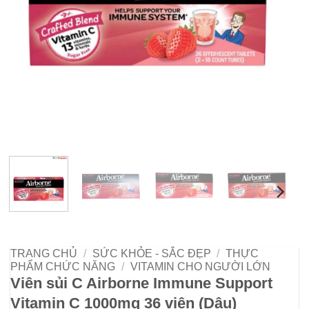
TRANG CHỦ
/
SỨC KHỎE - SẮC ĐẸP
/
THỰC
PHẨM CHỨC NĂNG
/
VITAMIN CHO NGƯỜI LỚN
Viên sủi C Airborne Immune Support
Vitamin C 1000mg 36 viên (Dâu)