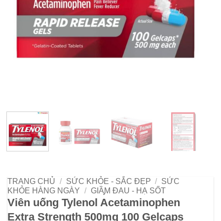
TRANG CHỦ
/
SỨC KHỎE - SẮC ĐẸP
/
SỨC
KHỎE HÀNG NGÀY
/
GIẦ̡M ĐAU - HẠ SỐT
Viên uống Tylenol Acetaminophen
Extra Strength 500mg 100 Gelcaps