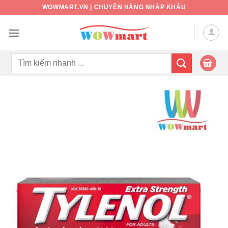
Bỏ
WOWMART.VN | CHUYÊN HÀNG NHẬP KHẨU
qua
nội
dung
Tìm
kiếm: