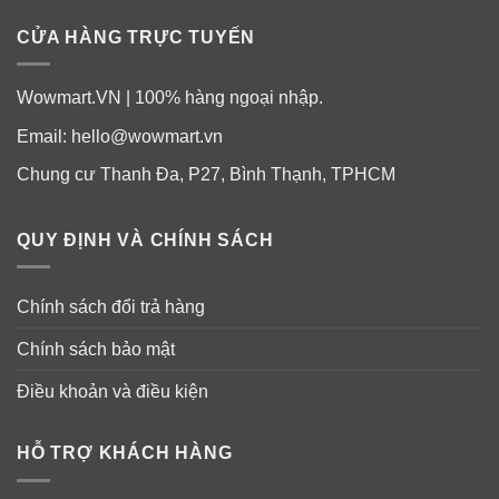
Không dùng quá 6 viên gelcaps trong 24 giờ, trừ khi có
CỬA HÀNG TRỰC TUYẾN
chỉ dẫn của bác sĩ.
Trẻ em dưới 12 tuổi
: hỏi bác sĩ.
Wowmart.VN | 100% hàng ngoại nhập.
Email:
hello@wowmart.vn
Thông tin liều dùng Tylenol các dạng viên uống
giảm cơn đau xương, khớp cho bạn dễ tham khảo
:
Chung cư Thanh Đa, P27, Bình Thạnh, TPHCM
QUY ĐỊNH VÀ CHÍNH SÁCH
Chính sách đổi trả hàng
Chính sách bảo mật
Điều khoản và điều kiện
HỖ TRỢ KHÁCH HÀNG