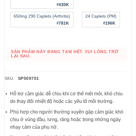
₫430K
​​650mg 290 Caplets (Arthritis)
24 Caplets (PM)
₫781K
₫196K
SẢN PHẨM NÀY ĐANG TẠM HẾT. VUI LÒNG TRỞ
LẠI SAU.
SP509701
SKU:
Hỗ trợ cảm giác dễ chịu khi cơ thể mệt mỏi, khó chịu
do thay đổi nhiệt độ hoặc các yếu tố môi trường.
Phù hợp cho người thường xuyên gặp cảm giác khó
chịu ở vùng đầu, lưng, răng hoặc trong những ngày
nhạy cảm của phụ nữ.