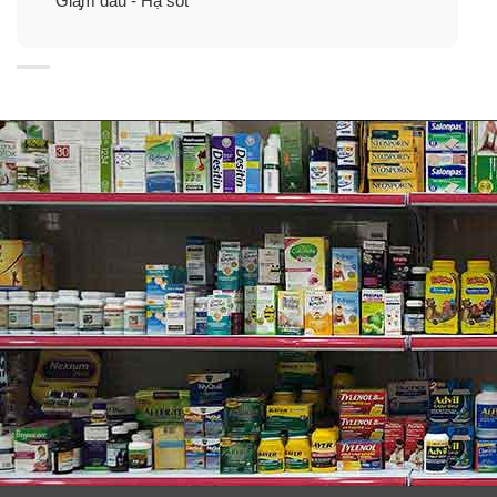
Giầ̡m đau - Hạ sốt
Hướng dẫn sử dụng Tylenol® Pain Relief
Extra Strength Rapid Release Gelcaps
500mg
Người lớn và trẻ em từ 12 tuổi trở lên
: Dùng 2 viên
gelcaps mỗi 6 giờ nếu các triệu chứng vẫn còn tiếp
diễn.
Lưu ý: