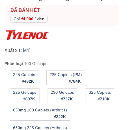
ĐÃ BÁN HẾT
Chỉ
₫4,000
/
viên
Xuất xứ:
MỸ
Phân loại
:
100 Gelcaps
225 Caplets
225 Caplets (PM)
₫462K
₫784K
225 Gelcaps
290 Gelcaps
325 Caplets
₫697K
₫737K
₫710K
​​650mg 100 Caplets (Arthritis)
₫242K
​​650mg 225 Caplets (Arthritis)