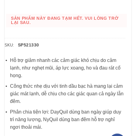
SẢN PHẨM NÀY ĐANG TẠM HẾT. VUI LÒNG TRỞ
LẠI SAU.
SP521330
SKU:
Hỗ trợ giảm nhanh các cảm giác khó chịu do cảm
lạnh, như nghẹt mũi, áp lực xoang, ho và đau rát cổ
họng.
Công thức nhẹ dịu với tinh dầu bạc hà mang lại cảm
giác mát lạnh, dễ chịu cho các giác quan cả ngày lẫn
đêm.
Phân chia tiện lợi: DayQuil dùng ban ngày giúp duy
trì năng lượng, NyQuil dùng ban đêm hỗ trợ nghỉ
ngơi thoải mái.