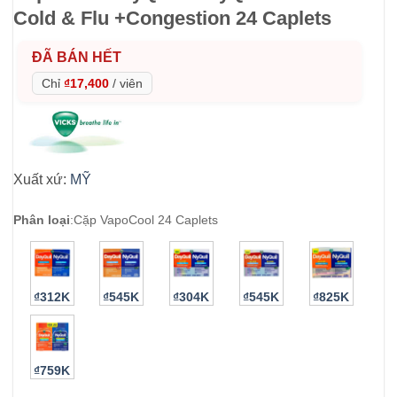
Cold & Flu +Congestion 24 Caplets
ĐÃ BÁN HẾT
Chỉ
₫17,400
/
viên
Xuất xứ:
MỸ
Phân loại
:
Cặp VapoCool 24 Caplets
₫312K
₫545K
₫304K
₫545K
₫825K
₫759K