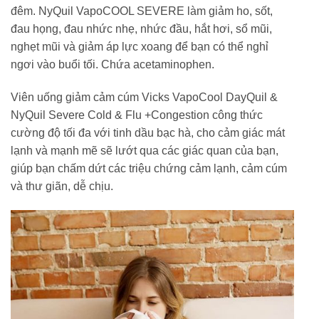
đêm. NyQuil VapoCOOL SEVERE làm giảm ho, sốt,
đau họng, đau nhức nhẹ, nhức đầu, hắt hơi, sổ mũi,
nghẹt mũi và giảm áp lực xoang để bạn có thể nghỉ
ngơi vào buổi tối. Chứa acetaminophen.
Viên uống giảm cảm cúm Vicks VapoCool DayQuil &
NyQuil Severe Cold & Flu +Congestion công thức
cường độ tối đa với tinh dầu bạc hà, cho cảm giác mát
lạnh và mạnh mẽ sẽ lướt qua các giác quan của bạn,
giúp bạn chấm dứt các triệu chứng cảm lạnh, cảm cúm
và thư giãn, dễ chịu.