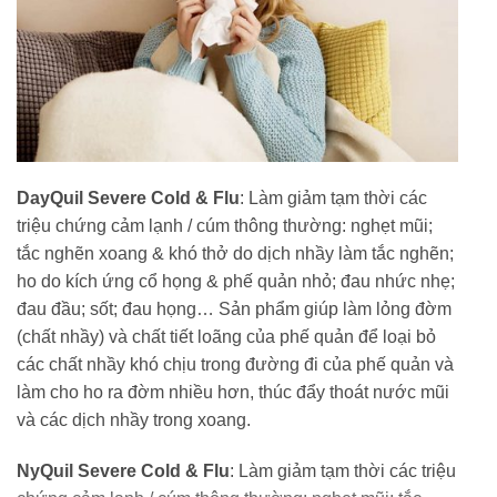
DayQuil Severe Cold & Flu
: Làm giảm tạm thời các
triệu chứng cảm lạnh / cúm thông thường: nghẹt mũi;
tắc nghẽn xoang & khó thở do dịch nhầy làm tắc nghẽn;
ho do kích ứng cổ họng & phế quản nhỏ; đau nhức nhẹ;
đau đầu; sốt; đau họng… Sản phẩm giúp làm lỏng đờm
(chất nhầy) và chất tiết loãng của phế quản để loại bỏ
các chất nhầy khó chịu trong đường đi của phế quản và
làm cho ho ra đờm nhiều hơn, thúc đẩy thoát nước mũi
và các dịch nhầy trong xoang.
NyQuil Severe Cold & Flu
: Làm giảm tạm thời các triệu