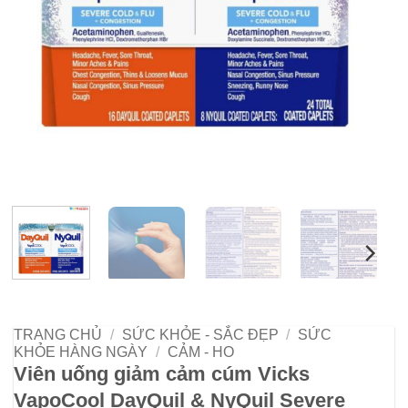
TRANG CHỦ
/
SỨC KHỎE - SẮC ĐẸP
/
SỨC
KHỎE HÀNG NGÀY
/
CẢM - HO
Viên uống giảm cảm cúm Vicks
VapoCool DayQuil & NyQuil Severe