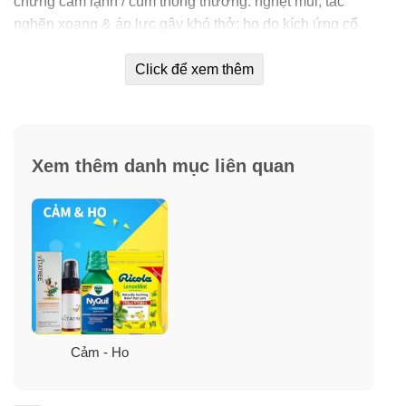
chứng cảm lạnh / cúm thông thường: nghẹt mũi; tắc
nghẽn xoang & áp lực gây khó thở; ho do kích ứng cổ
họng & phế quản nhỏ, ho do cảm bệnh… đau nhức nhẹ;
Click để xem thêm
đau đầu; sốt; viêm họng; sổ mũi & hắt hơi… Sản phẩm
này giảm các triệu chứng khó chịu trên để giúp mũi dễ
thở hơn và giúp bạn dễ ngủ hơn khi ở tư thế nằm vào
ban đêm.
Xem thêm danh mục liên quan
Cảm - Ho