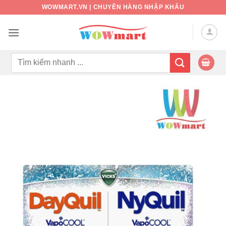
Bỏ
WOWMART.VN | CHUYÊN HÀNG NHẬP KHẨU
qua
nội
dung
Tìm
kiếm: