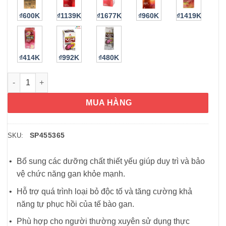
₫600K
₫1139K
₫1677K
₫960K
₫1419K
₫414K
₫992K
₫480K
Viên uống giải độc gan Hepalyse Alpha 168 viên số lượng
MUA HÀNG
SP455365
SKU:
Bổ sung các dưỡng chất thiết yếu giúp duy trì và bảo
vệ chức năng gan khỏe mạnh.
Hỗ trợ quá trình loại bỏ độc tố và tăng cường khả
năng tự phục hồi của tế bào gan.
Phù hợp cho người thường xuyên sử dụng thực