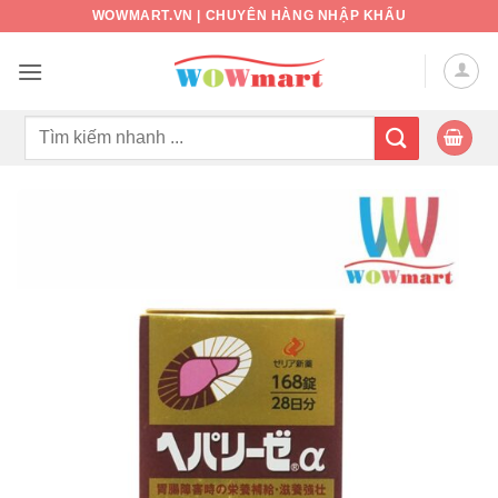
Bỏ
WOWMART.VN | CHUYÊN HÀNG NHẬP KHẨU
qua
nội
dung
Tìm
kiếm: