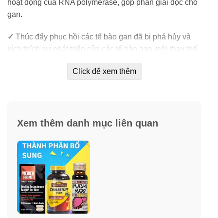
hoạt động của RNA polymerase, góp phần giải độc cho
gan.
✓
Thúc đẩy phục hồi các tế bào gan đã bị phá hủy và
kích thích sự phát triển của các tế bào gan mới thay thế.
✓
Ức chế sự biến đổi của gan thành các tổ chức xơ,
Click để xem thêm
giảm sự hình thành và lắng đọng của các sợ collagen
dẫn đến xơ gan.
✓
Chống peroxyd hóa lipid, tăng khả năng oxy hóa axit
Xem thêm danh mục liên quan
béo của gan, làm ổn định tế bào gây viêm, ức chế phản
ứng viêm, giảm nồng độ enzym gan, giúp cải thiện các
triệu chứng của gan như: gan nhiễm mỡ, viêm gan…