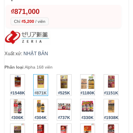
₫
871,000
Chỉ
₫5,200
/
viên
Xuất xứ:
NHẬT BẢN
Phân loại
:
Alpha 168 viên
₫1548K
₫871K
₫525K
₫1180K
₫1151K
₫306K
₫304K
₫737K
₫330K
₫1938K