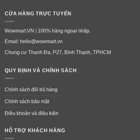
số 3, Blue số 1, sáp carnauba
CỬA HÀNG TRỰC TUYẾN
– Có thể nước tiểu có màu vàng, vì đây là do thành
phần Vitamin B2, nên bạn không cần phải lo lắng nhé.
Wowmart.VN | 100% hàng ngoại nhập.
Email:
hello@wowmart.vn
Chung cư Thanh Đa, P27, Bình Thạnh, TPHCM
QUY ĐỊNH VÀ CHÍNH SÁCH
Chính sách đổi trả hàng
Chính sách bảo mật
Điều khoản và điều kiện
HỖ TRỢ KHÁCH HÀNG