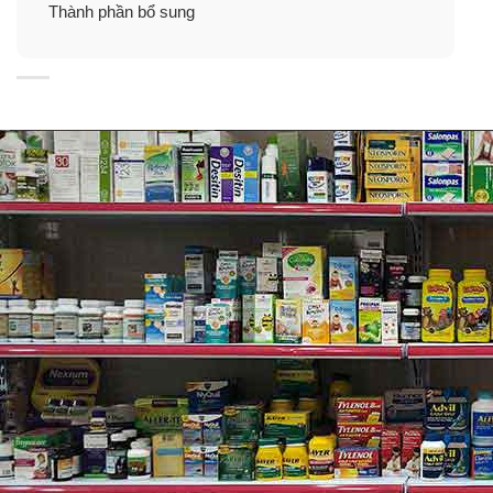
Thành phần bổ sung
Thành phần viên uống giải độc gan
Hepalyse Alpha
Mỗi viên chứa
: Gan thủy phân 600mg, Gomishiekisu
(278mg thuốc bản địa) 50mg, (500mg thuốc bản địa)
71.5mg, Ryuutan cuối 50mg, vitamin B2 (riboflavin)
12mg, vitamin E acetate chiết xuất bột cam thảo 60mg.
Thành phần khác
: D-mannitol, axit silixic Ca,
carmellose Ca, axit stearic Mg, gum arabic, cellulose,
đường, hypromellose, sulfate, Ca, pullulan, oxit sắt, đỏ