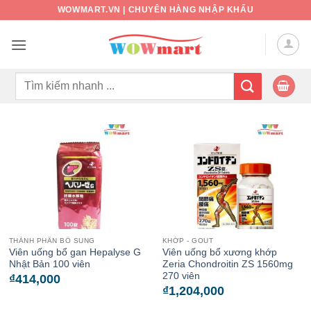
Bỏ
WOWMART.VN | CHUYÊN HÀNG NHẬP KHẨU
qua
nội
dung
Tìm
kiếm:
THÀNH PHẦN BỔ SUNG
KHỚP - GOUT
Viên uống bổ gan Hepalyse G
Viên uống bổ xương khớp
Nhật Bản 100 viên
Zeria Chondroitin ZS 1560mg
270 viên
₫
414,000
₫
1,204,000